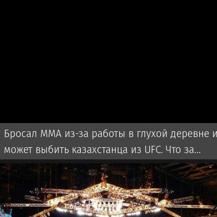
Бросал ММА из-за работы в глухой деревне 
может выбить казахстанца из UFC. Что за
боец?