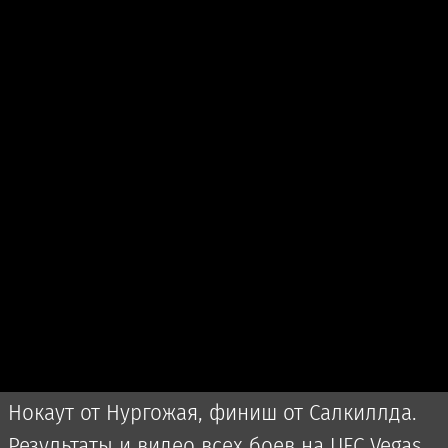
Нокаут от Нургожая, финиш от Салкиллда.
Результаты и видео всех боев на UFC Vegas