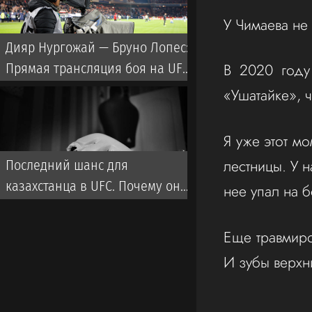
У Чимаева не 
Дияр Нургожай — Бруно Лопес:
В 2020 году
Прямая трансляция боя на UFC
Vegas 120
«Ушатайке», 
Я уже этот мо
лестницы. У н
Последний шанс для
казахстанца в UFC. Почему он
нее упал на б
выиграет и что ждать от боя?
Еще травмиро
И зубы верх