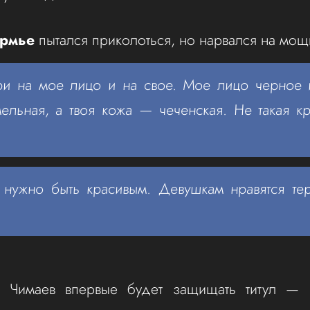
рмье
пытался приколоться, но нарвался на мо
и на мое лицо и на свое. Мое лицо черное 
ельная, а твоя кожа — чеченская. Не такая кр
нужно быть красивым. Девушкам нравятся тер
 Чимаев впервые будет защищать титул — 