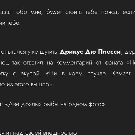
казал обо мне, будет стоить тебе пояса, ес
чи тебе.
попытался уже шутить
Дрикус Дю Плесси
, де
ец так ответил на комментарий от фаната «Н
тку с акулой: «Ни в коем случае. Хамзат 
то из этого вышло».
а: «Две дохлых рыбы на одном фото».
шутит над своей внешностью