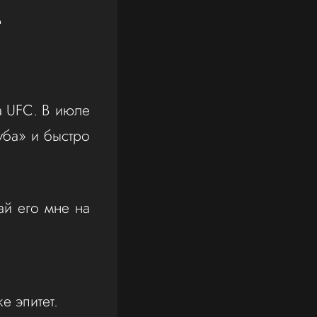
д
а UFC. В июле
уба» и быстро
ай его мне на
же эпитет.