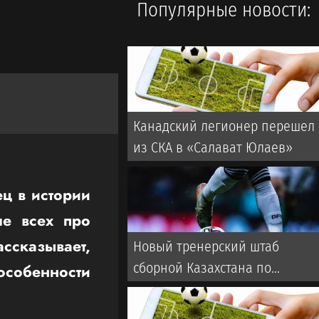
Популярные новости:
Канадский легионер перешел
из СКА в «Салават Юлаев»
ц в истории
ше всех про
ссказывает,
Новый тренерский штаб
сборной Казахстана по
собенности
футболу: кто будет помогать
ван’т Схипу