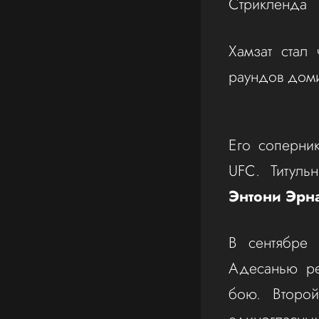
Стрикленда
Хамзат стал
раундов дом
Его соперн
UFC. Титуль
Энтони Эрн
В сентябре
Адесанью ре
бою. Второ