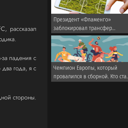
Президент «Фламенго»
C, рассказал
заблокировал трансфер
Энрике из «Зенита»
годика.
з-за падения с
 два года, я с
Чемпион Европы, который
провалился в сборной. Кто ста
новым тренером Казахстана?
дной стороны.