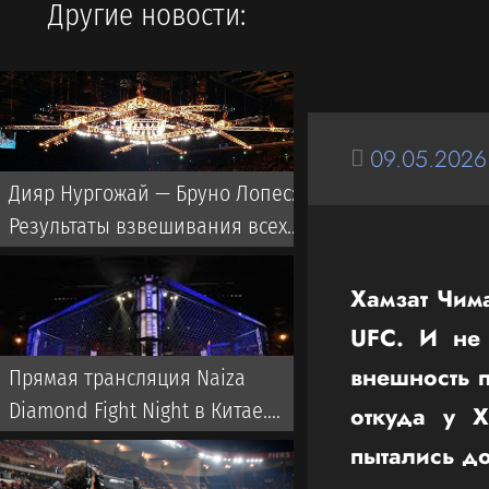
Другие новости:
09.05.2026
Дияр Нургожай — Бруно Лопес:
Результаты взвешивания всех
бойцов на UFC Vegas 120
Хамзат Чим
UFC. И не 
внешность 
Прямая трансляция Naiza
Diamond Fight Night в Китае.
откуда у 
Когда и где смотреть турнир
пытались д