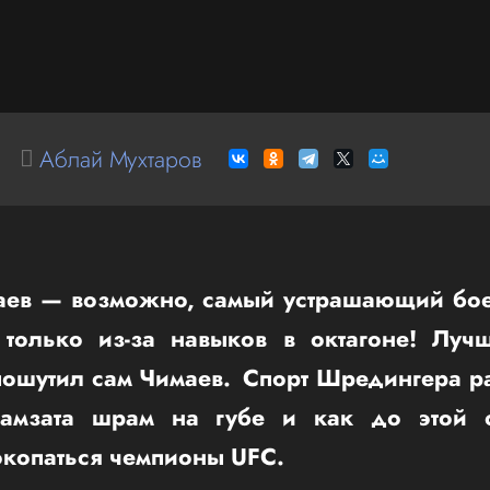
Аблай Мухтаров
аев — возможно, самый устрашающий бое
только из-за навыков в октагоне! Луч
пошутил сам Чимаев. Спорт Шредингера ра
Хамзата шрам на губе и как до этой о
окопаться чемпионы UFC.