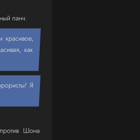
щный панч.
и красивое,
асивая, как
рористы! Я
против Шона