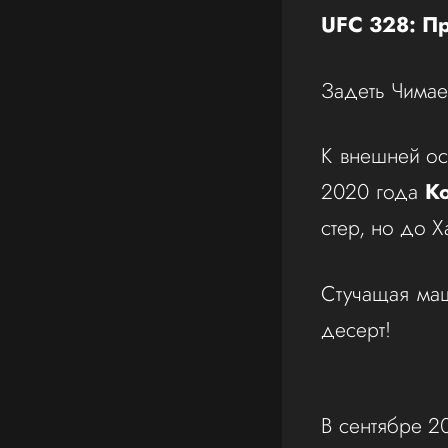
UFC 328: П
Задеть Чимае
К внешней ос
2020 года
К
стер, но до 
Стучащая маш
десерт!
В сентябре 2