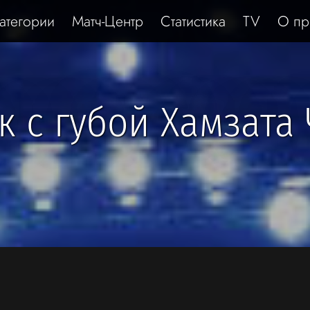
атегории
Матч-Центр
Статистика
TV
О пр
ак с губой Хамзата