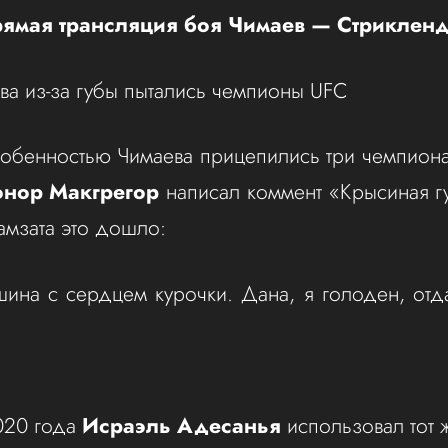
рямая трансляция боя Чимаев — Стриклен
ва из-за губы пытались чемпионы UFC
обенностью Чимаева прицепились три чемпион
онор Макгрегор
написал коммент «Крысиная г
Хамзата это дошло:
ина с сердцем курочки. Дана, я голоден, отд
020 года
Исраэль Адесанья
использовал тот 