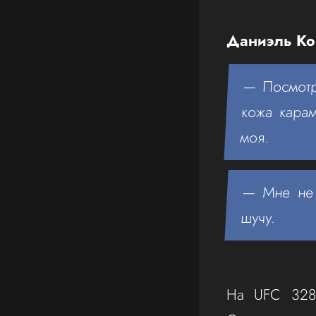
Даниэль Ко
— Посмотр
кожа карам
моя.
— Мне не 
шучу.
На UFC 328