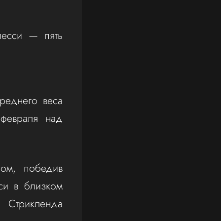
лесси — пять
среднего веса
 февраля над
ом, победив
си в близком
 Стрикленда