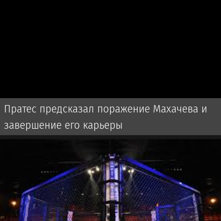
Пратес предсказал поражение Махачева и
завершение его карьеры