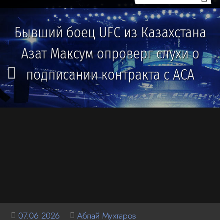
Бывший боец UFC из Казахстана
Азат Максум опроверг слухи о
подписании контракта с ACA
07.06.2026
Аблай Мухтаров