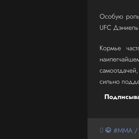
Особую роль
UFC Дэниель
Кормье част
наилегчайше
самоотдачей
сильно подд
Подписыва
🥋 #MMA /