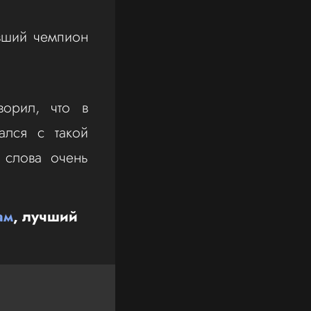
вший чемпион
ворил, что в
ался с такой
 слова очень
ам
, лучший