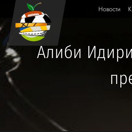
Новости
К
Алиби Идирис
пр