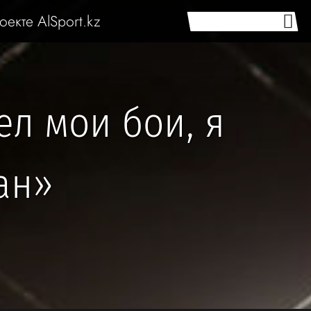
оекте AlSport.kz
ел мои бои, я
ан»