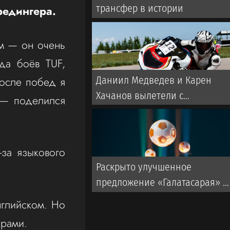
трансфер в истории
редингера.
м — он очень
да боёв TUF,
После побед я
Даниил Медведев и Карен
Хачанов вылетели с
, — поделился
«Мастерса» в Монреале
-за языкового
Раскрыто улучшенное
предложение «Галатасарая» п
Батракову из «Локомотива»
нглийском. Но
ерами.