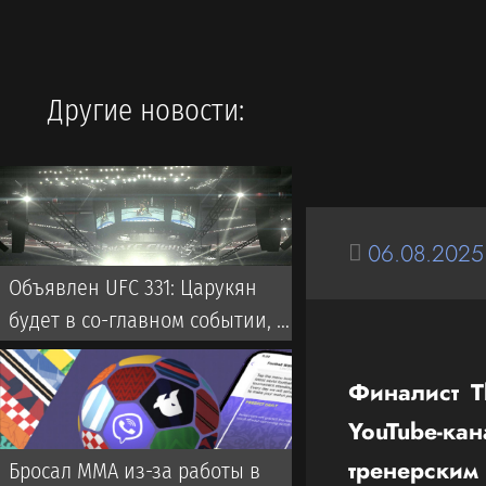
Другие новости:
06.08.2025
Объявлен UFC 331: Царукян
будет в со-главном событии, но
не против Оливейры
Финалист T
YouTube-ка
тренерским
Бросал ММА из-за работы в