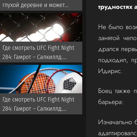
глухой деревне и может
трудностях
выбить казахстанца из UFC. Что
за боец?
Не было воз
занятой чел
дрался первы
Где смотреть UFC Fight Night
284: Гамрот – Салкиллд.
подходил, пр
Сохранит ли казахстанец Дияр
Идирис.
Нургожай место в UFC?
Боец также п
Где смотреть UFC Fight Night
барьера:
284: Гамрот – Салкиллд.
Сохранит ли казахстанец Дияр
Изначально б
Нургожай место в UFC?т
адаптировалс