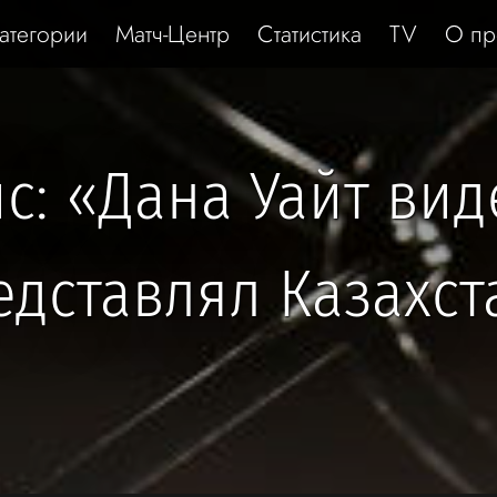
атегории
Матч-Центр
Статистика
TV
О пр
: «Дана Уайт вид
едставлял Казахст