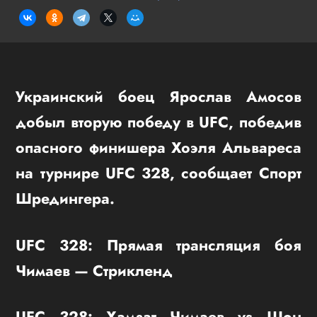
Украинский боец Ярослав Амосов
добыл вторую победу в UFC, победив
опасного финишера Хоэля Альвареса
на турнире UFC 328, сообщает Спорт
Шредингера.
UFC 328: Прямая трансляция боя
Чимаев — Стрикленд
UFC 328: Хамзат Чимаев vs Шон