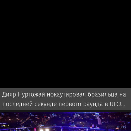
Дияр Нургожай нокаутировал бразильца на
последней секунде первого раунда в UFC!
Видео и слова после боя