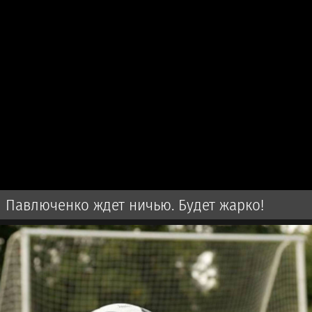
Павлюченко ждет ничью. Будет жарко!