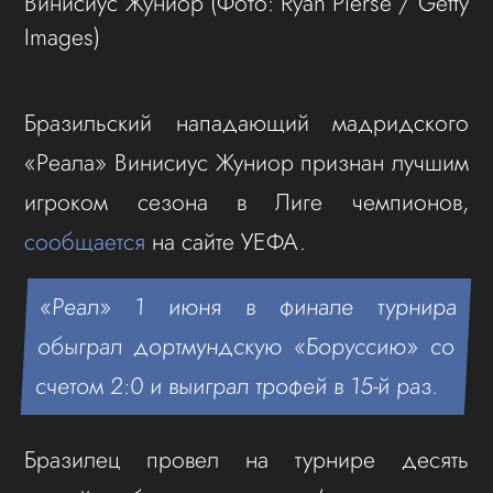
Винисиус Жуниор
(Фото: Ryan Pierse / Getty
Images)
Бразильский нападающий мадридского
«Реала» Винисиус Жуниор признан лучшим
игроком сезона в Лиге чемпионов,
сообщается
на сайте УЕФА.
«Реал» 1 июня в финале турнира
обыграл дортмундскую «Боруссию» со
счетом 2:0 и выиграл трофей в 15-й раз.
Бразилец провел на турнире десять