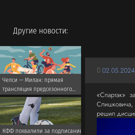
Другие новости:
02.05.2024
Челси — Милан: прямая
трансляция предсезонного
«Спартак» з
матча с участием Дастана
Слишковича,
Сатпаева
решил дисцип
КФФ похвалили за подписание