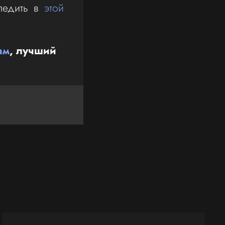
ледить в
этой
ам
, лучший