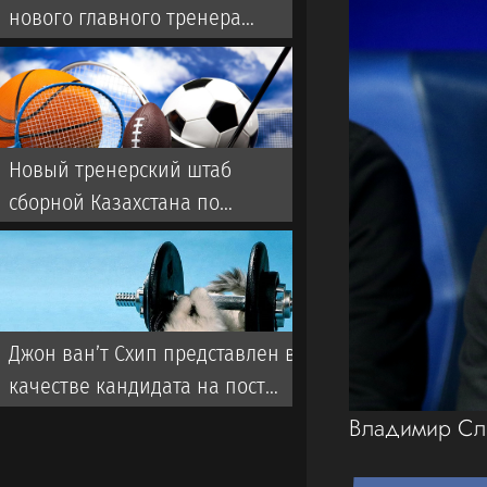
нового главного тренера
сборной
Новый тренерский штаб
сборной Казахстана по
футболу: кто будет помогать
голландцу ван’т Схипу
Джон ван’т Схип представлен в
качестве кандидата на пост
главного тренера сборной
Владимир С
Казахстана. Его должен
утвердить Исполком КФФ