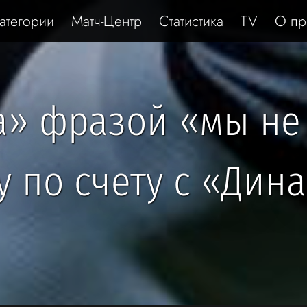
атегории
Матч-Центр
Статистика
TV
О пр
а» фразой «мы не
у по счету с «Дин