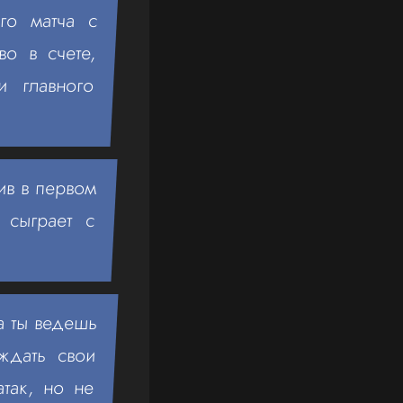
го матча с
о в счете,
 главного
ив в первом
 сыграет с
да ты ведешь
ждать свои
атак, но не