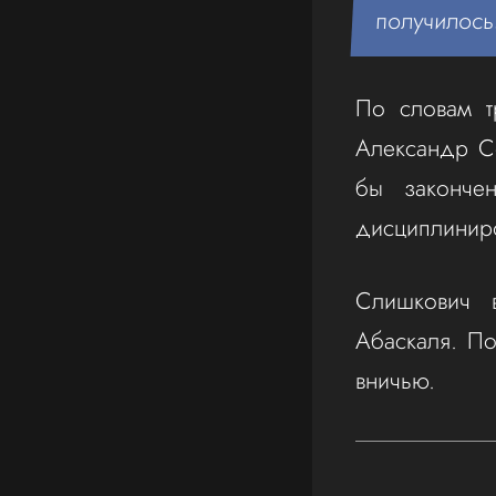
получилось
По словам т
Александр С
бы законче
дисциплиниро
Слишкович 
Абаскаля. П
вничью.