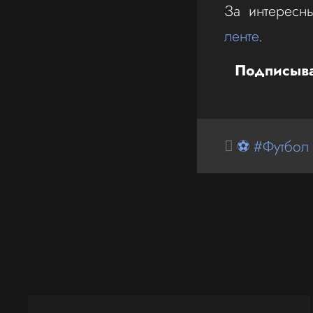
За интересн
ленте
.
Подписыва
⚽ #Футбол