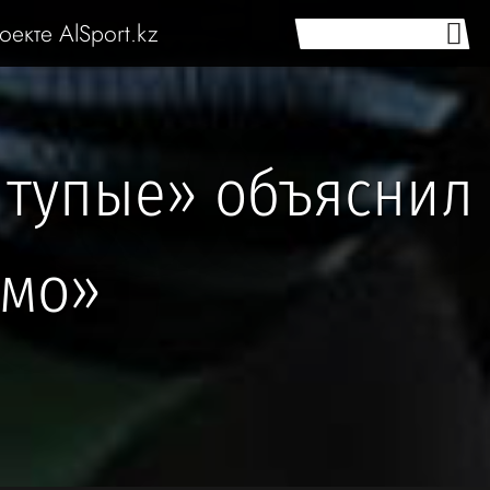
оекте AlSport.kz
 тупые» объяснил
амо»