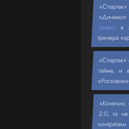
«Спартак»
«Динамо» 
заявил
в э
тренера «к
«Спартак»
тайме, и 
«Ростовом»
«Конечно, 
2:0, то н
контратаки