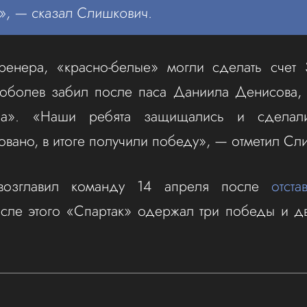
», — сказал Слишкович.
ренера, «красно-белые» могли сделать счет 
оболев забил после паса Даниила Денисова, 
на». «Наши ребята защищались и сделал
вано, в итоге получили победу», — отметил Сл
возглавил команду 14 апреля после
отста
осле этого «Спартак» одержал три победы и д