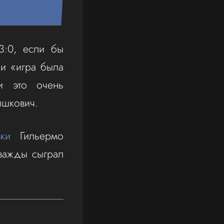
3:0, если бы
и «игра была
и это очень
ишкович.
вки
Гильермо
важды сыграл