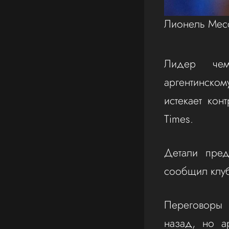
Лионель Ме
Лидер чем
аргентинско
истекает кон
Times.
Детали пред
сообщил клуб
Переговоры 
назад, но а