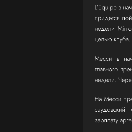
L’Equipe в н
придется пой
недели Mirr
целью клуба.
Месси в на
главного тре
недели. Чере
На Месси пр
саудовский 
зарплату арг