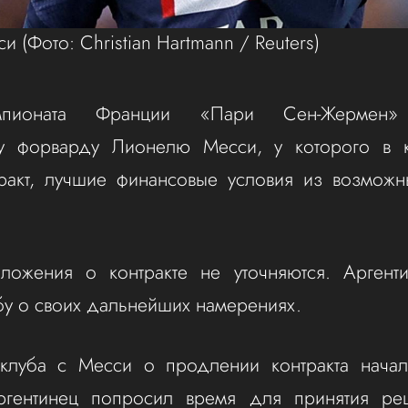
сси
(Фото: Christian Hartmann / Reuters)
пионата Франции «Пари Сен-Жермен»
му форварду Лионелю Месси, у которого в 
тракт, лучшие финансовые условия из возмож
ложения о контракте не уточняются. Аргент
у о своих дальнейших намерениях.
клуба с Месси о продлении контракта нача
ргентинец попросил время для принятия реш