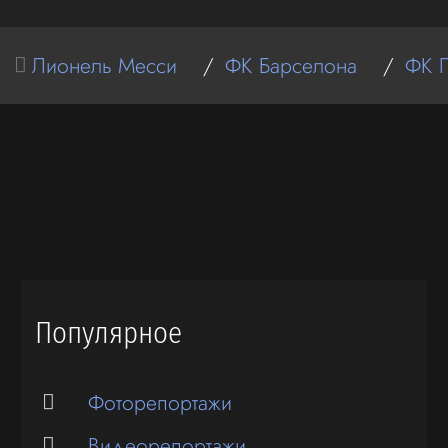
Лионель Месси
/
ФК Барселона
/
ФК 
Популярное
Фоторепортажи
Видеорепортажи