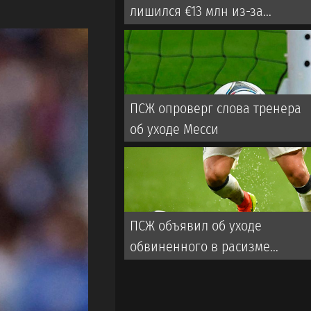
лишился €13 млн из-за
действий мошенника
ПСЖ опроверг слова тренера
об уходе Месси
ПСЖ объявил об уходе
обвиненного в расизме
главного тренера