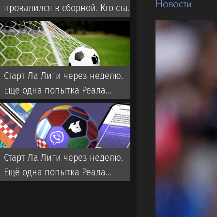
Новости
провалился в сборной. Кто стал
новым тренером Казахстана?
Старт Ла Лиги через неделю.
Еще одна попытка Реала
забрать титул у Флика
Старт Ла Лиги через неделю.
Ещё одна попытка Реала
забрать титул у Флика