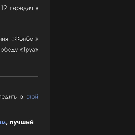
 19 передач в
ания «Фонбет»
победу «Труа»
ледить в
этой
ам
, лучший