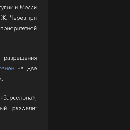
тупик и Месси
СЖ. Через три
 приоритетной
 разрешения
ранен
на две
к.
«Барселона»,
рый разделит