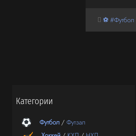
⚽ #Футбол
Категории
Футбол
/
Футзал
Хоккей
/
КХЛ
/
НХЛ