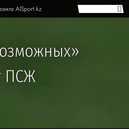
оекте AlSport.kz
возможных»
т ПСЖ