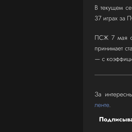
В текущем се
37 играх за 
ПСЖ 7 мая сы
принимает ст
— с коэффици
За интересн
ленте
.
Подписыва