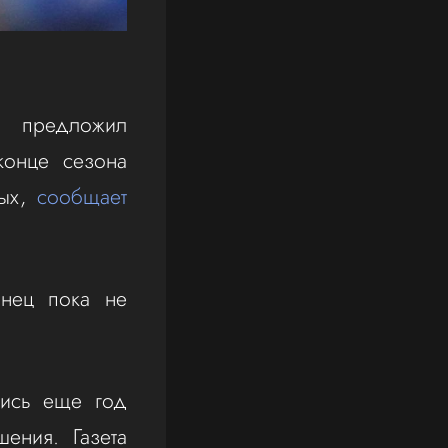
 предложил
конце сезона
ных,
сообщает
инец пока не
лись еще год
ения. Газета