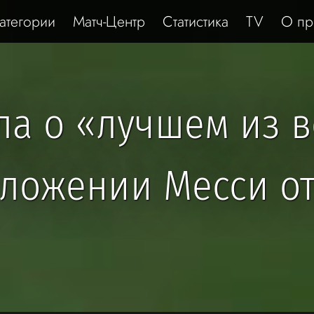
атегории
Матч-Центр
Статистика
TV
О пр
ала о «лучшем из 
ложении Месси о