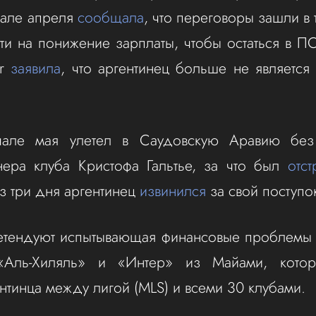
ачале апреля
сообщала
, что переговоры зашли в 
ти на понижение зарплаты, чтобы остаться в П
or
заявила
, что аргентинец больше не является
чале мая улетел в Саудовскую Аравию без
нера клуба Кристофа Гальтье, за что был
отст
з три дня аргентинец
извинился
за свой поступо
етендуют испытывающая финансовые проблемы 
«Аль-Хиляль» и «Интер» из Майами, кото
ентинца между лигой (MLS) и всеми 30 клубами.