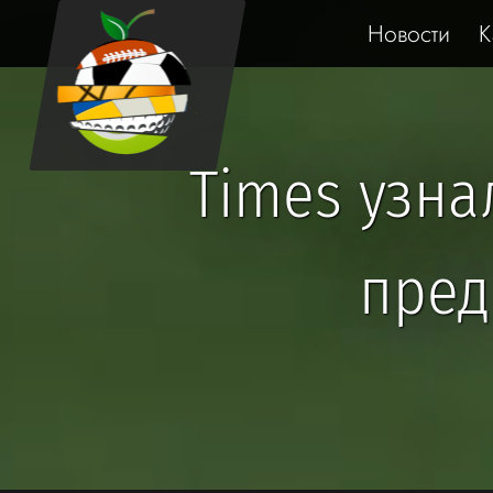
Новости
К
Times узн
пред