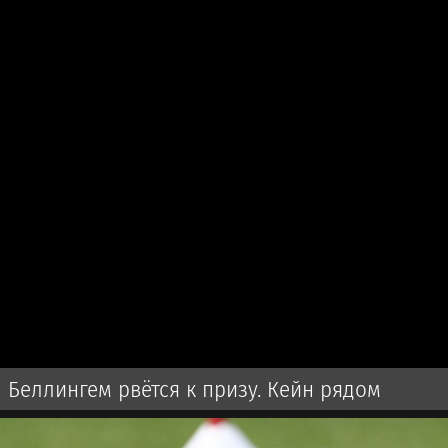
Беллингем рвётся к призу. Кейн рядом