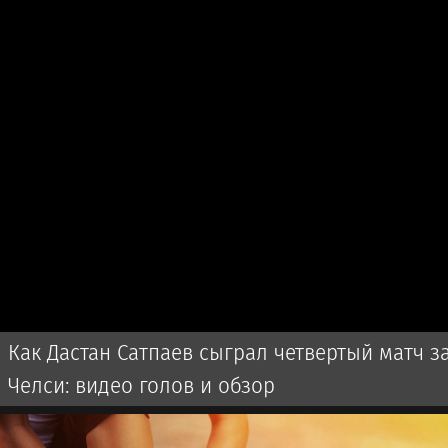
Как Дастан Сатпаев сыграл четвертый матч з
Челси: видео голов и обзор