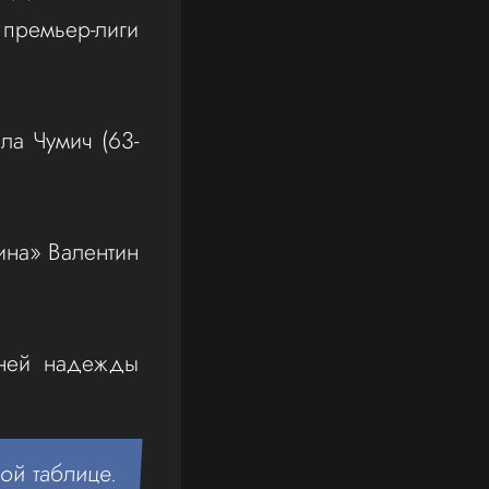
премьер-лиги
ла Чумич (63-
ина» Валентин
дней надежды
ой таблице.