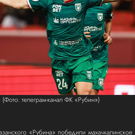
ч
(Фото: телеграм-канал ФК «Рубин»)
казанского «Рубина» победили махачкалинское