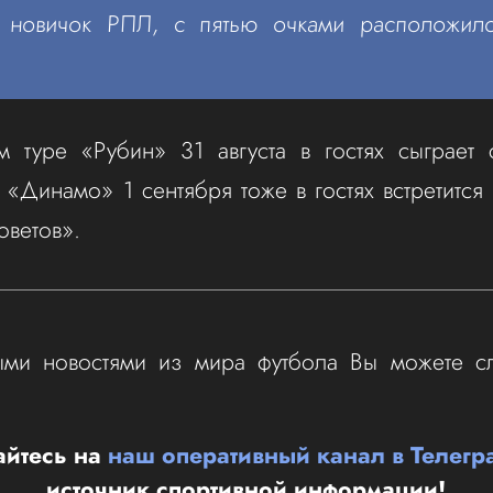
 новичок РПЛ, с пятью очками расположило
 туре «Рубин» 31 августа в гостях сыграет 
 «Динамо» 1 сентября тоже в гостях встретится
ветов».
ыми новостями из мира футбола Вы можете с
йтесь на
наш оперативный канал в Телегр
источник спортивной информации!