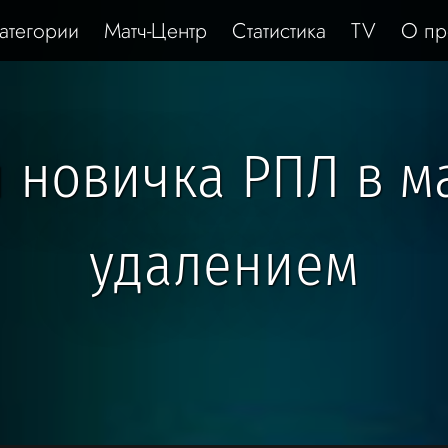
атегории
Матч-Центр
Статистика
TV
О пр
 новичка РПЛ в ма
удалением