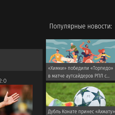
Популярные новости:
«Химки» победили «Торпедо»
в матче аутсайдеров РПЛ с
2:0
тремя пенальти
Дубль Конате принес «Ахмату