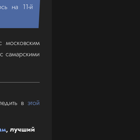
сь на 11-й
с московским
 с самарскими
ледить в
этой
ам
, лучший