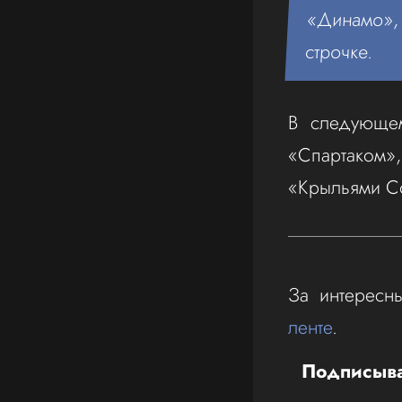
«Динамо»,
строчке.
В следующем
«Спартаком»,
«Крыльями Со
За интересн
ленте
.
Подписыва