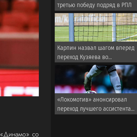
третью победу подряд в РПЛ
Карпин назвал шагом вперед
переход Кузяева во
французский клуб
«Локомотив» анонсировал
переход лучшего ассистента
РПЛ в «Зенит»
 «Динамо» со