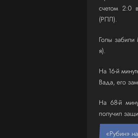
счетом 2:0 
(РПЛ).
Голы забили 
я).
На 16-й мину
Вада, его з
На 68-й мин
получил защи
«Рубин» на