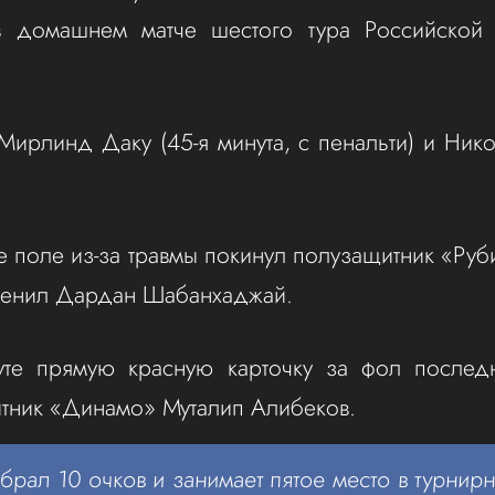
в домашнем матче шестого тура Российской 
Мирлинд Даку (45-я минута, с пенальти) и Нико
те поле из-за травмы покинул полузащитник «Руб
аменил Дардан Шабанхаджай.
уте прямую красную карточку за фол после
тник «Динамо» Муталип Алибеков.
брал 10 очков и занимает пятое место в турнирн