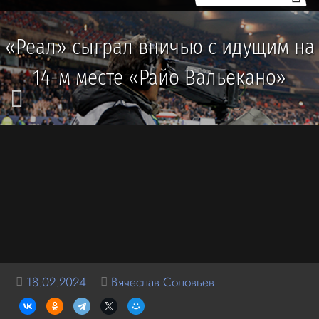
«Реал» сыграл вничью c идущим на
14-м месте «Райо Вальекано»
18.02.2024
Вячеслав Соловьев