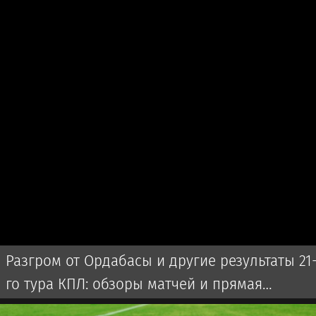
Разгром от Ордабасы и другие результаты 21
го тура КПЛ: обзоры матчей и прямая
трансляция