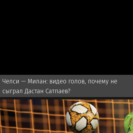
Челси — Милан: видео голов, почему не
сыграл Дастан Сатпаев?