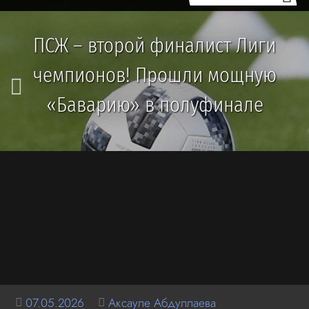
ПСЖ – второй финалист Лиги
чемпионов! Прошли мощную
«Баварию» в полуфинале
07.05.2026
Аксауле Абдуллаева