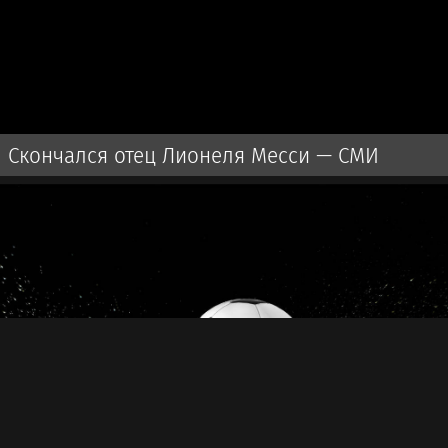
Скончался отец Лионеля Месси — СМИ