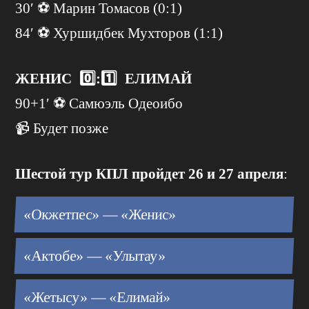
30′ ⚽️ Марин Томасов (0:1)
84′ ⚽️ Хуршидбек Мухторов (1:1)
ЖЕНИС 0️⃣:1️⃣ ЕЛИМАЙ
90+1′ ⚽️ Самюэль Одеоибо
📹 Будет позже
Шестой тур КПЛ пройдет 26 и 27 апреля
:
«Окжетпес» — «Женис»
«Актобе» — «Улытау»
«Жетысу» — «Елимай»