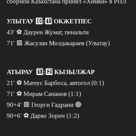
сборной Казахстана принял «Химки» в РПЛ
УЛЫТАУ 0️⃣:1️⃣ ОКЖЕТПЕС
43′ ⚽️ Даурен Жумат, пенальти
71′ 🟥 Жасулан Молдакараев (Улытау)
АТЫРАУ 1️⃣:2️⃣ КЫЗЫЛЖАР
21′ ⚽️ Матеус Барбоса, автогол (0:1)
71′ ⚽️ Мирам Сапанов (1:1)
90+4′ 🟥 Георги Гадрани 🟢
90+6′ ⚽️ Дарко Зорич (1:2)