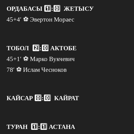
ОРДАБАСЫ 1️⃣:
0️⃣
ЖЕТЫСУ
45+4′ ⚽️ Эвертон Мораес
ТОБОЛ 2️⃣:0️⃣ АКТОБЕ
45+1′ ⚽️ Марко Вукчевич
78′ ⚽️ Ислам Чесноков
КАЙСАР 0️⃣:0️⃣ КАЙРАТ
ТУРАН 1️⃣:1️⃣ АСТАНА