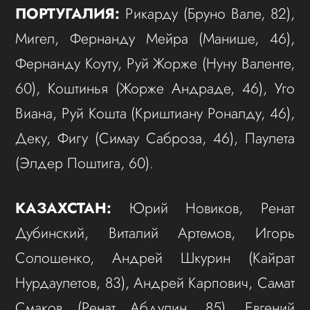
ПОРТУГАЛИЯ:
Рикарду (Бруно Вале, 82),
Мигел, Фернанду Мейра (Манише, 46),
Фернанду Коуту, Руй Жорже (Нуну Валенте,
60), Коштинья (Жорже Андраде, 46), Уго
Виана, Руй Кошта (Криштиану Роналду, 46),
Деку, Фигу (Симау Саброза, 46), Паулета
(Элдер Поштига, 60).
КАЗАХСТАН:
Юрий Новиков, Ренат
Дубинский, Виталий Артемов, Игорь
Солошенко, Андрей Шкурин (Кайрат
Нурдаулетов, 83), Андрей Карпович, Самат
Смаков (Ренат Абдулин, 85), Евгений