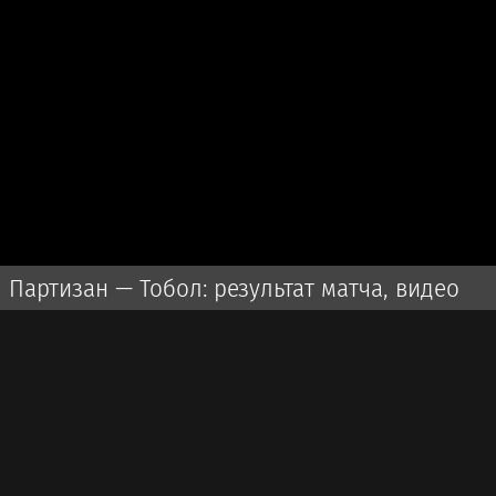
Партизан — Тобол: результат матча, видео
голов и обзор