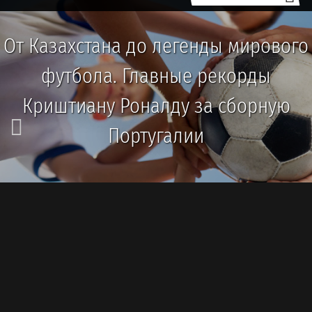
От Казахстана до легенды мирового
футбола. Главные рекорды
Криштиану Роналду за сборную
Португалии