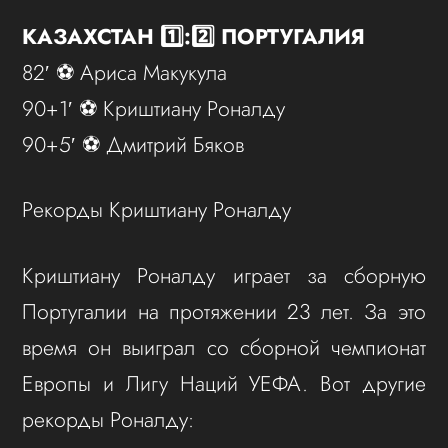
КАЗАХСТАН 1️⃣:2️⃣ ПОРТУГАЛИЯ
82′ ⚽️ Ариса Макукула
90+1′ ⚽️ Криштиану Роналду
90+5′ ⚽️ Дмитрий Бяков
Рекорды Криштиану Роналду
Криштиану Роналду играет за сборную
Португалии на протяжении 23 лет. За это
время он выиграл со сборной чемпионат
Европы и Лигу Наций УЕФА. Вот другие
рекорды Роналду: