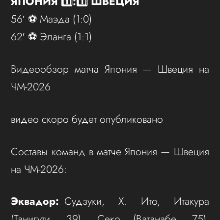
ЯПОНИЯ 1️⃣:1️⃣ ШВЕЦИЯ
56′ ⚽️ Маэда (1:0)
62′ ⚽️ Эланга (1:1)
Видеообзор матча Япония — Швеция на
ЧМ-2026
видео скоро будет опубликовано
Составы команд в матче Япония — Швеция
на ЧМ-2026:
Эквадор:
Судзуки, Х. Ито, Итакура
(Танигути, 39), Секо (Ватанабе, 75),