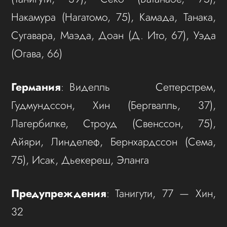
Накамура (Нагатомо, 75), Камада, Танака,
Сугавара, Маэда, Доан (Д. Ито, 67), Уэда
(Огава, 66)
Германия
: Виделль Сеттерстрем,
Гудмундссон, Хин (Бергвалль, 37),
Лагербилке, Строуд (Свенссон, 75),
Айяри, Линделеф, Бернхардссон (Сема,
75), Исак, Дьекереш, Эланга
Предупреждения
: Танигути, 77 — Хин,
32