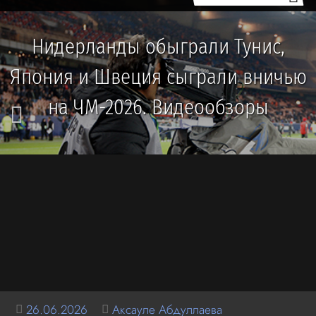
Нидерланды обыграли Тунис,
Япония и Швеция сыграли вничью
на ЧМ-2026. Видеообзоры
26.06.2026
Аксауле Абдуллаева