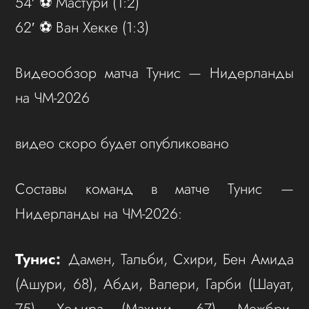
54′ ⚽️ Мастури (1:2)
62′ ⚽️ Ван Хекке (1:3)
Видеообзор матча Тунис — Нидерланды
на ЧМ-2026
видео скоро будет опубликовано
Составы команд в матче Тунис —
Нидерланды на ЧМ-2026:
Тунис:
Дамен, Тальби, Схири, Бен Амида
(Ашури, 68), Абди, Валери, Гарби (Шауат,
75), Хедира (Махмуд, 67), Межбри,