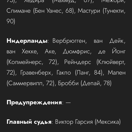
Слимане (Бен Уанес, 68), Мастури (Тунекти,
90)
Нидерланды
: Вербрюгген, ван Дейк,
ван Хекке, Аке, Дюмфрис, де Йонг
(Копмейнерс, 72), Рейндерс (Клюйверт,
72), Гравенберх, Гакпо (Ланг, 84), Мален
(Саммервилл, 72), Бробби (Депай, 78)
Предупреждения
: —
Главный судья
: Виктор Гарсия (Мексика)