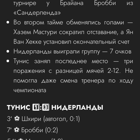
турнире у Брайана Бробби из
«Сандерленда»
Во втором тайме обменялись голами —
Хазем Мастури сократил отставание, а Ян
Ван Хекке установил окончательный счет
Нидерланды выиграли группу — 7 очков
Тунис занял последнее место — три
поражения с разницей мячей 2-12. Не
помогла даже смена тренера по ходу
чемпионата
ТУНИС 1️⃣:3️⃣ НИДЕРЛАНДЫ
3′ ⚽️ Шхири (автогол, 0:1)
7′ ⚽️ Бробби (0:2)