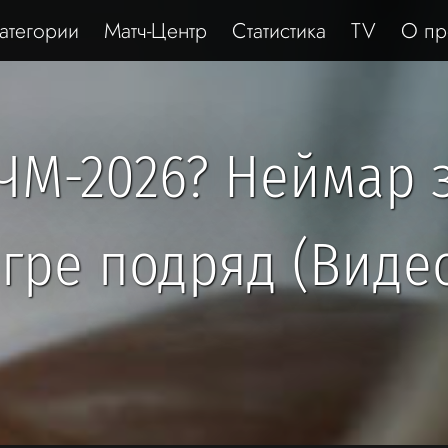
атегории
Матч-Центр
Статистика
TV
О пр
ЧМ-2026? Неймар 
гре подряд (Виде