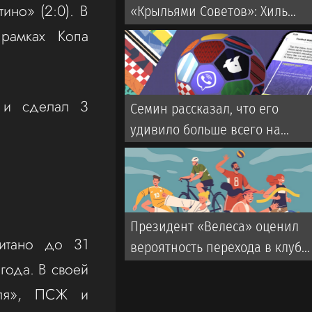
тино» (2:0). В
«Крыльями Советов»: Хиль
возвращается, мы его зовем
 рамках Копа
кормильцем
в и сделал 3
Семин рассказал, что его
удивило больше всего на
старте сезона РПЛ
Президент «Велеса» оценил
итано до 31
вероятность перехода в клуб
 года. В своей
Дзюбы и Заболотного
аля», ПСЖ и