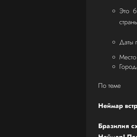
Это б
страны
Даты 
Место
Город
По теме
Неймар встр
Бразилия сх
Неймар! По