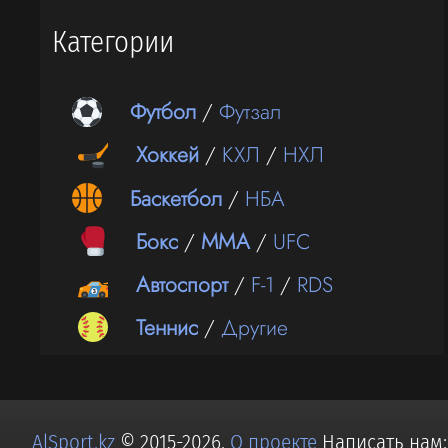
Категории
Футбол
/
Футзал
Хоккей
/
КХЛ
/
НХЛ
Баскетбол
/
НБА
Бокс
/
ММА
/
UFC
Автоспорт
/
F-1
/
RDS
Теннис
/
Другие
AlSport.kz
© 2015-2026.
О проекте
Написать нам