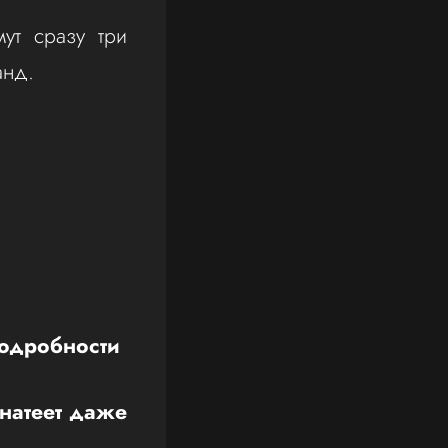
ут сразу три
анд.
Подробности
анатеет даже