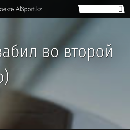
оекте AlSport.kz
забил во второй
о)