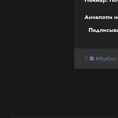
Анчелотти 
Подписыва
⚽ #Футбол