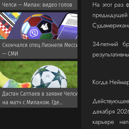
На этот раз ф
Челси — Милан: видео голов
предыдущей 
Судамерикана
34-летний б
Скончался отец Лионеля Месси
результативн
— СМИ
Когда Неймар
Дастан Сатпаев в заявке Челси
Действующе
на матч с Миланом. Где
декабря 2026 
смотреть трансляцию?
карьере на