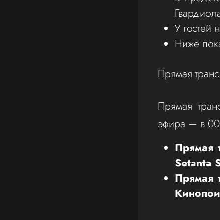
Гвардиола
У гостей 
Ниже пок
Прямая транс
Прямая транс
эфира — в 00
Прямая 
Setanta S
Прямая 
Кинопои