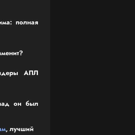
има: полная
аменит?
лидеры АПЛ
азад он был
ам
, лучший