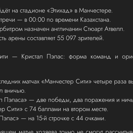
дёт на стадионе «Этихад» в Манчестере.
тречи — в 00:00 по времени Казахстана.
рбитром назначен англичанин Стюарт Атвелл.
ть арены составляет 55 097 зрителей.
ити — Кристал Пэлас: форма команд и ори
следних матчах «Манчестер Сити» четыре раза в
л вничью.
л Пэласа» — две победы, два поражения и ничь
р Сити» с 74 баллами на втором месте.
Пэлас» — на 15-й строчке с 44 очками.
оящем матче хозяева точно не смогут рассчиты