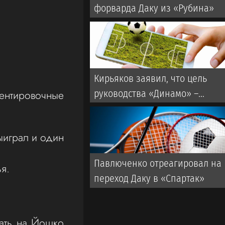
форварда Даку из «Рубина»
Кирьяков заявил, что цель
руководства «Динамо» –
ентировочные
развалить клуб
ыиграл и один
Павлюченко отреагировал на
я.
переход Даку в «Спартак»
вать на Йошко