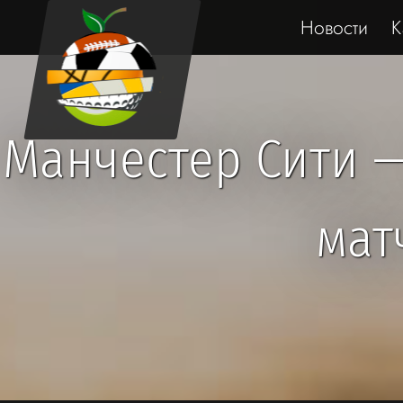
Новости
К
Манчестер Сити —
мат