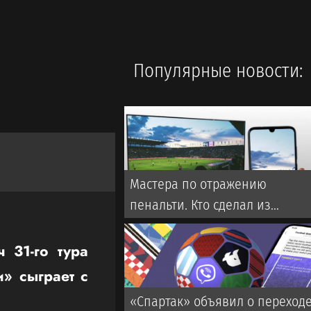
Популярные новости:
Мастера по отражению
пенальти. Кто сделал из
вратарей «Кайрата»
ментальных монстров
 31-го тура
и» сыграет с
«Спартак» объявил о переход