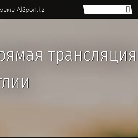
оекте AlSport.kz
прямая трансляция
глии