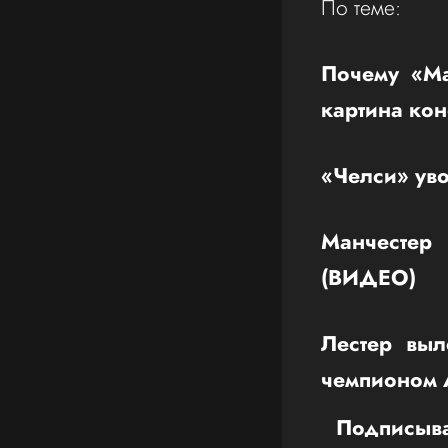
По теме:
Почему «Ма
картина ко
«Челси» уво
Манчестер
(ВИДЕО)
Лестер выл
чемпионом
Подписыва