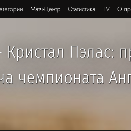
атегории
Матч-Центр
Статистика
TV
О пр
 Кристал Пэлас: 
ча чемпионата Ан