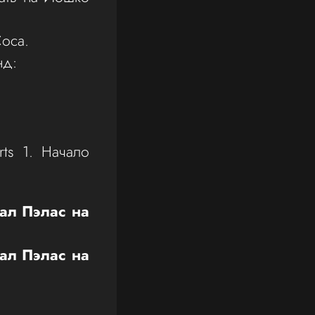
Соса.
нд:
rts 1. Начало
ал Пэлас на
ал Пэлас на