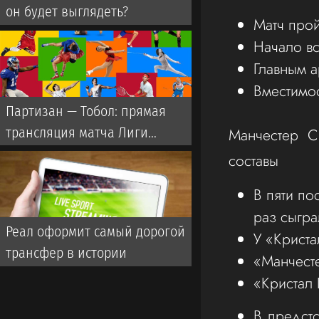
он будет выглядеть?
Матч прой
Начало вс
Главным а
Вместимос
Партизан — Тобол: прямая
трансляция матча Лиги
Манчестер С
Конференций
составы
В пяти по
раз сыгра
Реал оформит самый дорогой
У «Криста
трансфер в истории
«Манчесте
«Кристал 
В предст