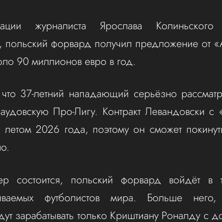
ации журналиста Ярослава Колиньского
y, польский форвард получил предложение от «
оло 90 миллионов евро в год.
что 37-летний нападающий серьёзно рассматр
аудовскую Про-Лигу. Контракт Левандовски с
я летом 2026 года, поэтому он сможет покинут
о.
ер состоится, польский форвард войдёт в 
чиваемых футболистов мира. Больше него
удут зарабатывать только Криштиану Роналду с 