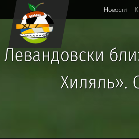
Новости
К
Левандовски близ
Хиляль». 