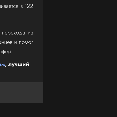
ивается в 122
 перехода из
онцев и помог
офеи.
ам
, лучший