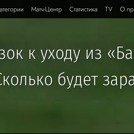
атегории
Матч-Центр
Статистика
TV
О пр
ок к уходу из «Б
Сколько будет зар