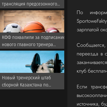
трансляция предсезонного
матча с участием Дастана
По информ
Сатпаева
SportoweFakt
зарплатой ок
КФФ похвалили за подписание
Сообщается, 
нового главного тренера
сборной
переезда в с
заканчиваетс
клуб бесплатн
Новый тренерский штаб
сборной Казахстана по
Если трансф
футболу: кто будет помогать
высокоопла
голландцу ван’т Схипу
источника, б