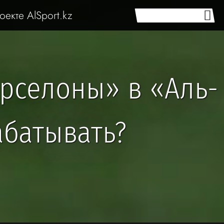
оекте AlSport.kz
арселоны» в «Аль-
абатывать?