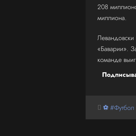
208 миллионо
миллиона.
Левандовски
«Баварии». З
команде выиг
Подписыва
⚽ #Футбол