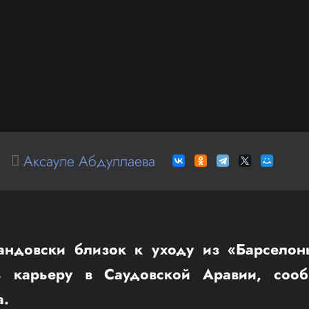
Аксауле Абдуллаева
андовски близок к уходу из «Барсело
ь карьеру в Саудовской Аравии, сооб
а.