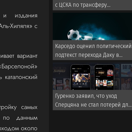
с ЦСКА по трансферу
Мартирены
 и издания
Аль-Хиляля» с
Карседо оценил политический
ивает вариант
подтекст перехода Даку в
«Спартак»
 «Барселоной»
ь каталонский
Гуренко заявил, что уход
Сперцяна не стал потерей для
тройку самых
«Краснодара»
, по данным
доходом около