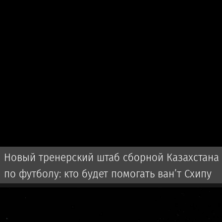
Новый тренерский штаб сборной Казахстана
по футболу: кто будет помогать ван’т Схипу