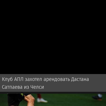
Клуб АПЛ захотел арендовать Дастана
Сатпаева из Челси