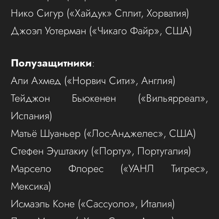
Нико Сигур («Хайдук» Сплит, Хорватия)
Джоэл Уотерман («Чикаго Файр», США)
Полузащитники
:
Али Ахмед («Норвич Сити», Англия)
Тейджон Бьюкенен («Вильярреал»,
Испания)
Матьё Шуаньер («Лос-Анджелес», США)
Стефен Эуштакиу («Порту», Португалия)
Марсело Флорес («УАНЛ Тигрес»,
Мексика)
Исмаэль Коне («Сассуоло», Италия)