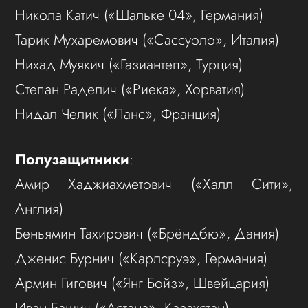
Никола Катич («Шальке 04», Германия)
Тарик Мухаремович («Сассуоло», Италия)
Нихад Муякич («Газиантеп», Турция)
Степан Раделич («Риека», Хорватия)
Нидал Челик («Ланс», Франция)
Полузащитники
:
Амир Хаджиахметович («Халл Сити»,
Англия)
Беньямин Тахирович («Брёндбю», Дания)
Дженис Бурнич («Карлсруэ», Германия)
Армин Гигович («Янг Бойз», Швейцария)
Иван Башич («Астана», Казахстан)