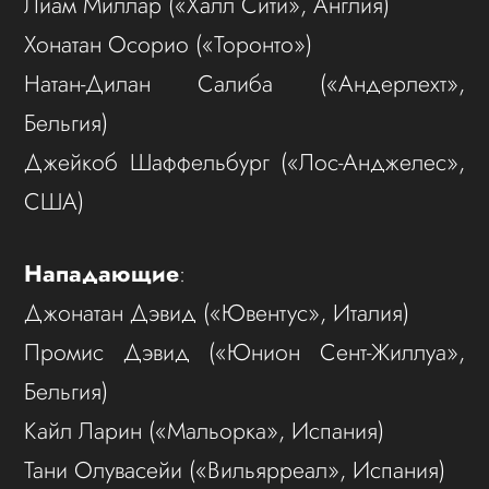
Лиам Миллар («Халл Сити», Англия)
Хонатан Осорио («Торонто»)
Натан-Дилан Салиба («Андерлехт»,
Бельгия)
Джейкоб Шаффельбург («Лос-Анджелес»,
США)
Нападающие
:
Джонатан Дэвид («Ювентус», Италия)
Промис Дэвид («Юнион Сент-Жиллуа»,
Бельгия)
Кайл Ларин («Мальорка», Испания)
Тани Олувасейи («Вильярреал», Испания)