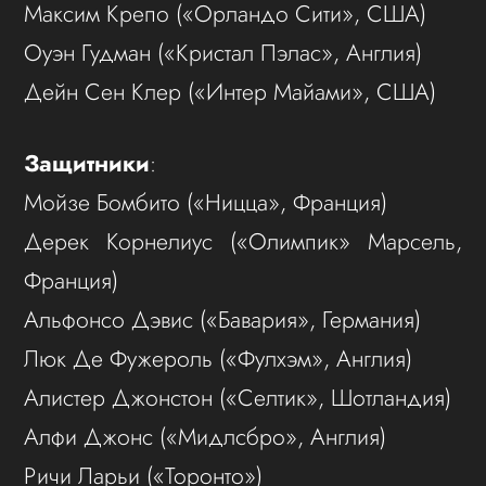
Максим Крепо («Орландо Сити», США)
Оуэн Гудман («Кристал Пэлас», Англия)
Дейн Сен Клер («Интер Майами», США)
Защитники
:
Мойзе Бомбито («Ницца», Франция)
Дерек Корнелиус («Олимпик» Марсель,
Франция)
Альфонсо Дэвис («Бавария», Германия)
Люк Де Фужероль («Фулхэм», Англия)
Алистер Джонстон («Селтик», Шотландия)
Алфи Джонс («Мидлсбро», Англия)
Ричи Ларьи («Торонто»)