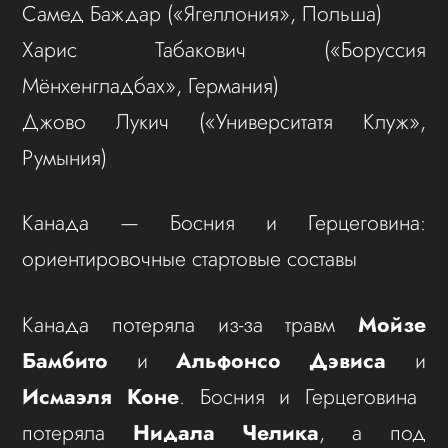
Самед Баждар («Ягеллония», Польша)
Харис Табакович («Боруссия
Мёнхенгладбах», Германия)
Джово Лукич («Университатя Клуж»,
Румыния)
Канада — Босния и Герцеговина:
ориентировочные стартовые составы
Канада потеряла из-за травм
Мойзе
Бамбито
и
Альфонсо Дэвиса
и
Исмаэля Коне
. Босния и Герцеговина
потеряла
Нидала Челика
, а под