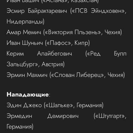
Эсмир Байрактаревич («ПСВ Эйндховен»,
Нидерланды)
Амар Мемич («Виктория Пльзень», Чехия)
Иван Шуньич («Пафос», Кипр)
Керим Алайбегович («Ред Булл
Зальцбург», Австрия)
Эрмин Махмич («Слован Либерец», Чехия)
Нападающие
:
Эдин Джеко («Шальке», Германия)
Эрмедин Демирович («Штутгарт»,
Германия)