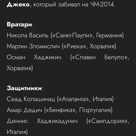
Джеко
, который забивал на ЧМ-2014.
Вратари
:
Никола Василь («Санкт-Паули», Германия)
Мартин Зломислич («Риека», Хорватия)
Осман Хаджикич («Славен Белупо»,
Хорватия)
Защитники
:
Сеад Колашинац («Аталанта», Италия)
Амар Дедич («Бенфика», Португалия)
Деннис Хаджикадунич («Сампдория»,
Италия)