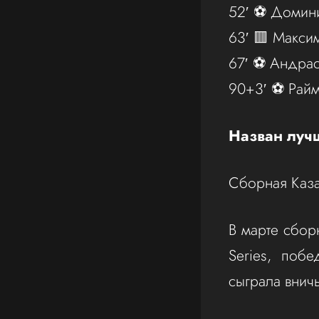
52′ ⚽️ Домин
63′ 🟥 Макс
67′ ⚽️ Андра
90+3′ ⚽️ Райм
Назван лучш
Сборная Каза
В марте сбор
Series, поб
сыграла внич