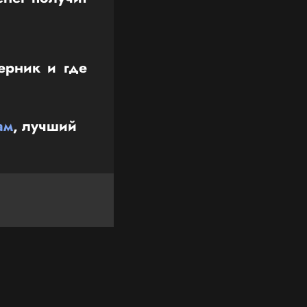
ерник и где
ам
, лучший