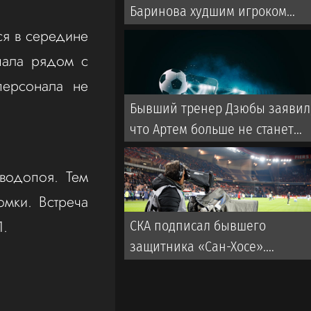
Баринова худшим игроком
ЦСКА. Год назад Дмитрий был
ся в середине
капитаном
упала рядом с
железнодорожников
персонала не
Бывший тренер Дзюбы заявил
что Артем больше не станет
чемпионом России
водопоя. Тем
мки. Встреча
1.
СКА подписал бывшего
защитника «Сан-Хосе».
Контракт рассчитан на два
года