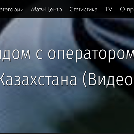
атегории
Матч-Центр
Статистика
TV
О пр
ядом с оператором
Казахстана (Видео