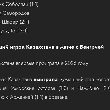
ик Собослаи (1:1)
им Самородов
с Шафер (2:1)
унд Тот (3:1)
ий игрок Казахстана в матче с Венгрией
хстана впервые проиграла в 2026 году
ная Казахстана
выиграла
домашний этап нового
едив Коморские острова (1:0) и Намибию (2:
ью с Арменией (1:1) в Ереване.