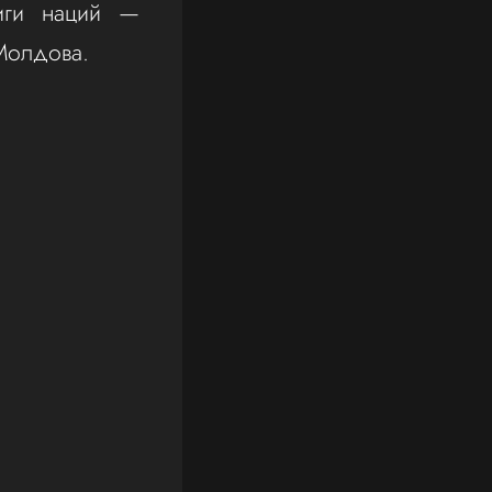
иги наций —
 Молдова.