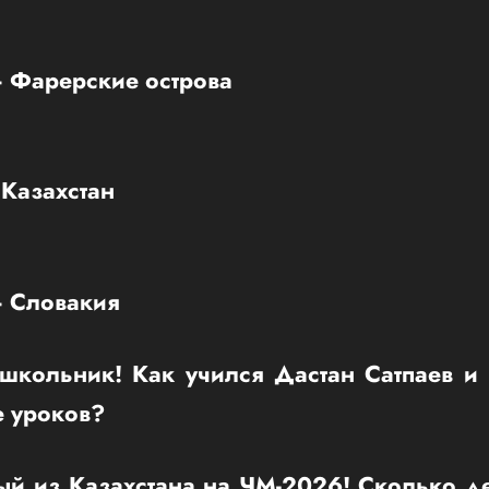
— Фарерские острова
Казахстан
— Словакия
школьник! Как учился Дастан Сатпаев и 
е уроков?
ый из Казахстана на ЧМ-2026! Сколько де