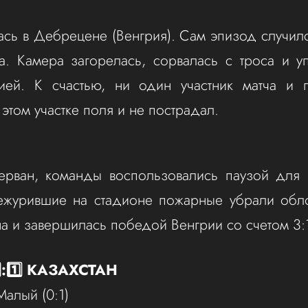
ась в Дебрецене (Венгрия). Сам эпизод случил
а. Камера загорелась, сорвалась с троса и 
ией. К счастью, ни один участник матча и 
этом участке поля и не пострадал.
ерван, команды воспользовались паузой для 
ежурившие на стадионе пожарные убрали обло
а и завершилась победой Венгрии со счетом 3:
⃣:1️⃣ КАЗАХСТАН
Малый (0:1)