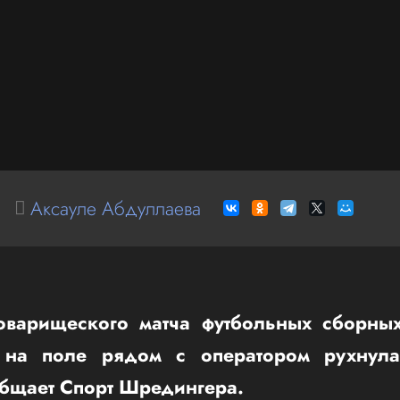
Аксауле Абдуллаева
оварищеского матча футбольных сборны
а на поле рядом с оператором рухнула
общает Спорт Шредингера.