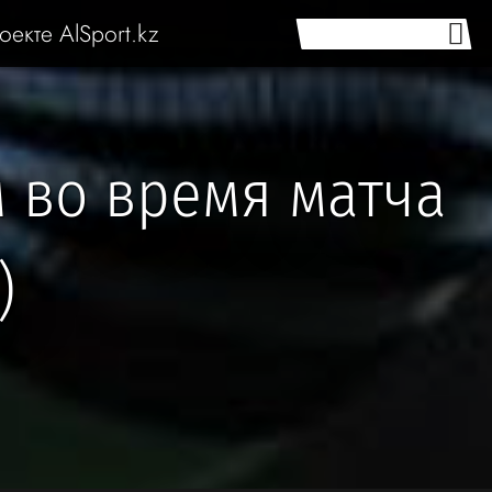
оекте AlSport.kz
 во время матча
)