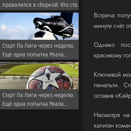
провалился в сборной. Кто стал
новым тренером Казахстана?
Встреча полу
минуте счёт 
Однако пос
Старт Ла Лиги через неделю.
красивому го
Еще одна попытка Реала
забрать титул у Флика
Ключевой мом
пенальти. С
оставив «Кайр
Старт Ла Лиги через неделю.
Ещё одна попытка Реала
забрать титул у Флика
Несмотря на 
капитан ком