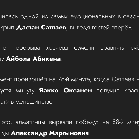
чилась одной из самых эмоциональных в сезон
открыл
Дастан Сатпаев
, выведя гостей вперёд.
ле перерыва хозяева сумели сравнять счё
лу
Айбола Абикена
.
ент произошёл на 78-й минуте, когда Сатпаев 
пустя минуту
Яакко Оксанен
получил красн
ат» в меньшинстве.
это, алматинцы вырвали победу: на 88-й мин
анды
Александр Мартынович
.