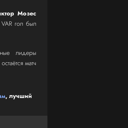
ктор Мозес
а VAR гол был
чные лидеры
остаётся матч
ам
, лучший