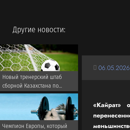
Другие новости:
06.05.2026
Новый тренерский штаб
сборной Казахстана по
футболу: кто будет помогать
ван’т Схипу
«Кайрат» 
перенесенн
меньшинстве
Чемпион Европы, который