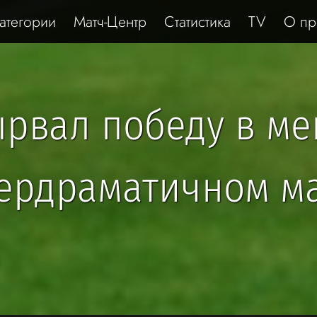
атегории
Матч-Центр
Статистика
TV
О пр
ырвал победу в ме
ердраматичном м