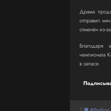
Драма продо
отправил мяч
отменён из-за
Благодаря 
чемпионата К
в запасе.
Подписыва
⚽ #Футбол