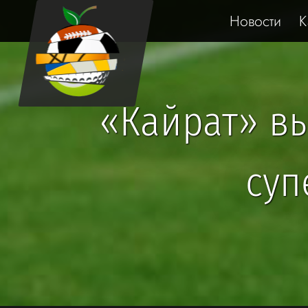
Новости
К
«Кайрат» в
суп