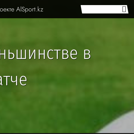
оекте AlSport.kz
ньшинстве в
атче