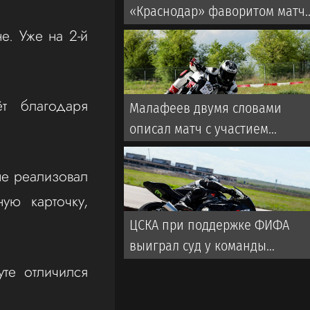
«Краснодар» фаворитом матч
со «Спартаком» в РПЛ
е. Уже на 2-й
т благодаря
Малафеев двумя словами
описал матч с участием
ветеранов «Зенита». Во время
игры использовалась
не реализовал
пиротехника
ую карточку,
ЦСКА при поддержке ФИФА
выиграл суд у команды
турецкой Суперлиги
уте отличился