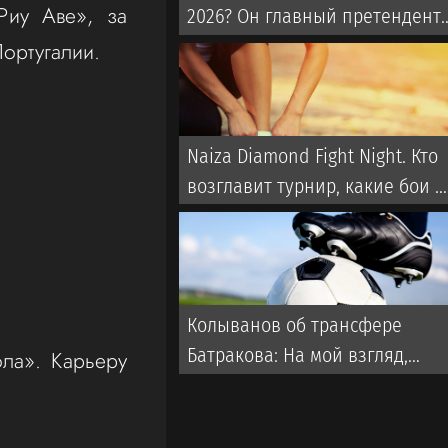
Риу Аве», за
2026? Он главный претендент
на награду по версии
ортугалии.
английского СМИ
Naiza Diamond Fight Night. Кто
возглавит турнир, какие бои и
где смотреть
Колыванов об трансфере
Батракова: На мой взгляд,
ла». Карьеру
Батраков заслужил лучшего,
чем чемпионат Турции