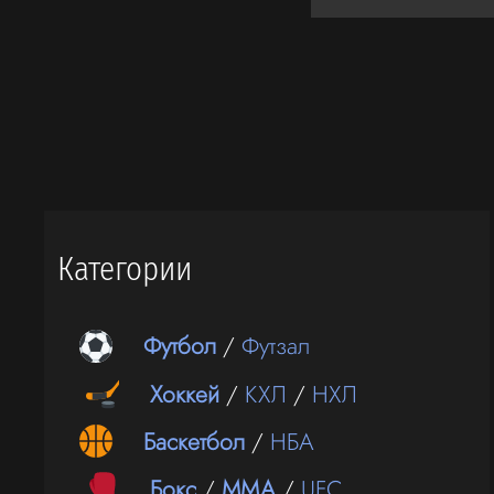
Категории
Футбол
/
Футзал
Хоккей
/
КХЛ
/
НХЛ
Баскетбол
/
НБА
Бокс
/
ММА
/
UFC