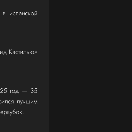
 в испанской
рид Кастилью»
025 год — 35
овился лучшим
перкубок.