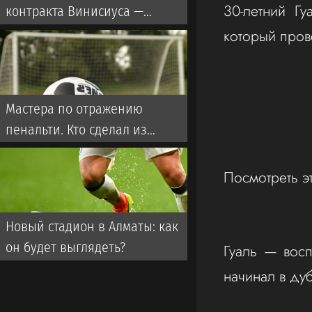
30-летний Г
контракта Винисиуса —
Фабрицио Романо
который пров
Мастера по отражению
пенальти. Кто сделал из
вратарей «Кайрата»
ментальных монстров
Посмотреть э
Новый стадион в Алматы: как
он будет выглядеть?
Гуаль — вос
начинал в ду