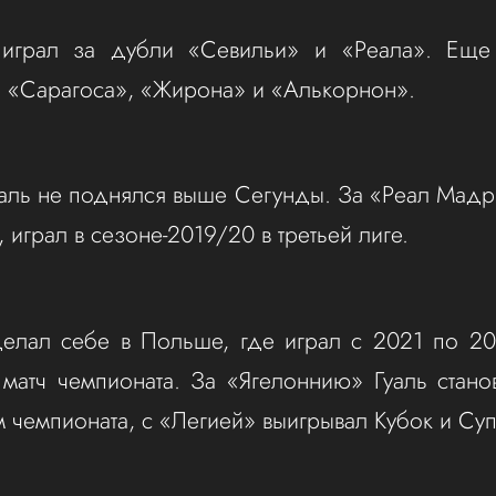
 играл за дубли «Севильи» и «Реала». Еще
 «Сарагоса», «Жирона» и «Алькорнон».
аль не поднялся выше Сегунды. За «Реал Мад
 играл в сезоне-2019/20 в третьей лиге.
делал себе в Польше, где играл с 2021 по 2
 матч чемпионата. За «Ягелоннию» Гуаль стан
чемпионата, с «Легией» выигрывал Кубок и Су