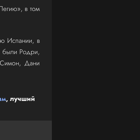
Легию», в том
ую Испании, в
е были Родри,
 Симон, Дани
ам
, лучший