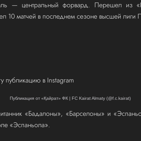
уаль — центральный форвард. Перешел из «
ел 10 матчей в последнем сезоне высшей лиги П
ту публикацию в Instagram
Публикация от «Қайрат» ФК | FC Kairat Almaty (@f.c.kairat)
питанник «Бадалоны», «Барселоны» и «Эспаньо
бле «Эспаньола».