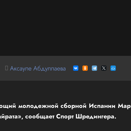
Аксауле Абдуллаева
ющий молодежной сборной Испании Марк
айрата», сообщает Спорт Шредингера.