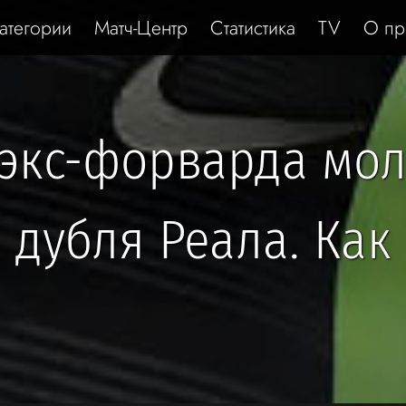
атегории
Матч-Центр
Статистика
TV
О пр
 экс-форварда мо
 дубля Реала. Как 