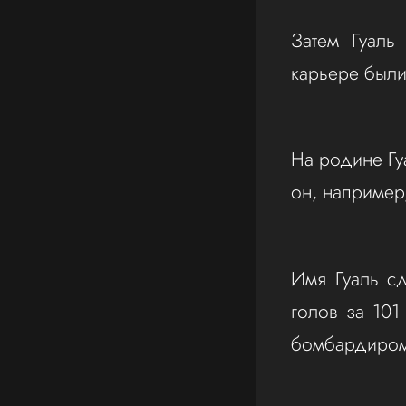
Затем Гуаль
карьере были
На родине Гу
он, например,
Имя Гуаль с
голов за 101
бомбардиром 