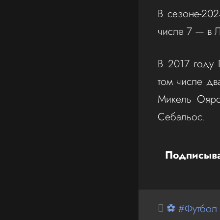
В сезоне-202
числе 7 — в 
В 2017 году 
том числе дв
Микель Оярс
Себальос.
Подписыва
⚽ #Футбол