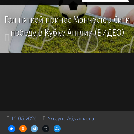
Гол пяткой принес Манчестер Сити
победу в Кубке Англии (ВИДЕО)
16.05.2026
Аксауле Абдуллаева