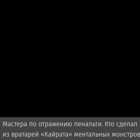
Мастера по отражению пенальти. Кто сделал
из вратарей «Кайрата» ментальных монстро