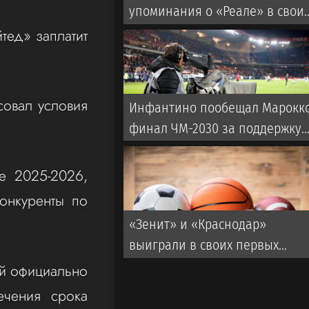
упоминания о «Реале» в свои
соцсетях
тед» заплатит
совал условия
Инфантино пообещал Марокк
финал ЧМ-2030 за поддержку
его кандидатуры
е 2025-2026,
онкуренты по
«Зенит» и «Краснодар»
выиграли в своих первых
матчах Кубка России
ый официально
ечения срока