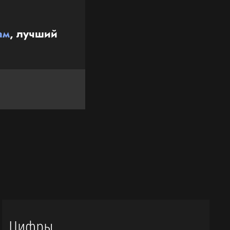
ам
, лучший
Цифры