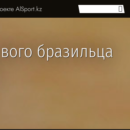
оекте AlSport.kz
ивого бразильца