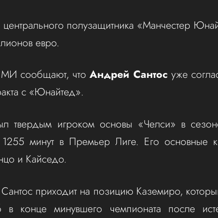
о центрального полузащитника «Манчестер Юнай
лионов евро.
СМИ сообщают, что
Андрей Сантос
уже согла
ракта с «Юнайтед».
ыл твердым игроком основы «Челси» в сезон
о 1255 минут в Премьер Лиге. Его основные к
нцо и Кайседо.
Сантос приходит на позицию Каземиро, котор
б в конце минувшего чемпионата после ист