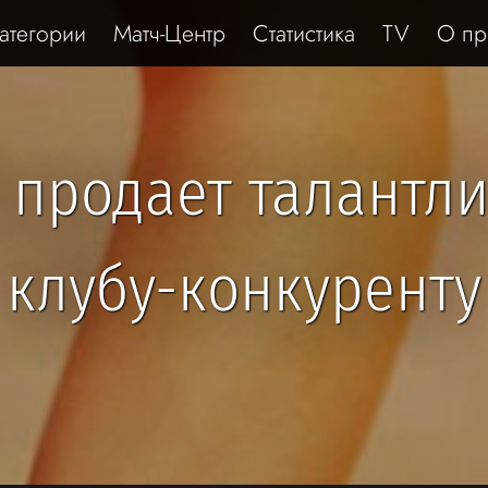
атегории
Матч-Центр
Статистика
TV
О пр
 продает талантл
клубу-конкуренту