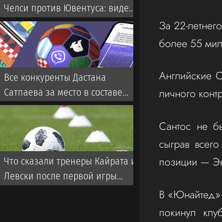
Челси против Ювентуса: видео
матча, что дальше?
За 22-летнег
более 55 мил
Английские 
Все конкуренты Дастана
личного конт
Сатпаева за место в составе
Челси: кто они?
Сантос не б
сыграв всег
позиции — Э
Что сказали тренеры Кайрата и
Левски после первой игры
Лиги чемпионов
В «Юнайтед» 
покинул клу