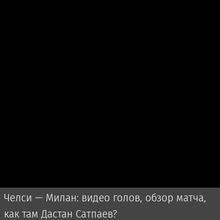
Челси — Милан: видео голов, обзор матча,
как там Дастан Сатпаев?