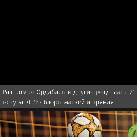
Разгром от Ордабасы и другие результаты 21
го тура КПЛ: обзоры матчей и прямая
трансляция