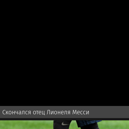
Скончался отец Лионеля Месси