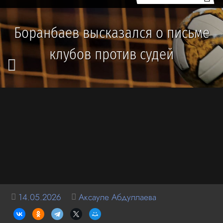
Боранбаев высказался о письме
клубов против судей
14.05.2026
Аксауле Абдуллаева