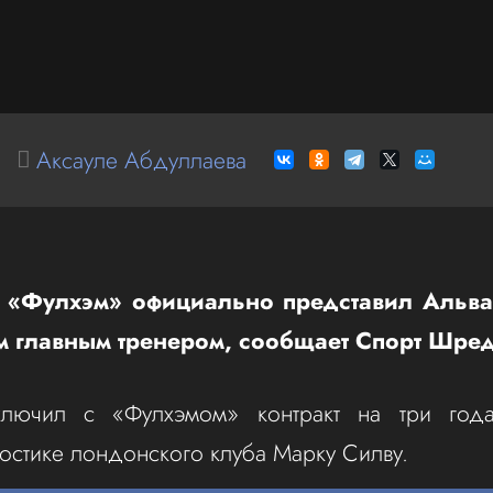
Аксауле Абдуллаева
 «Фулхэм» официально представил Альв
м главным тренером, сообщает Спорт Шред
лючил с «Фулхэмом» контракт на три год
остике лондонского клуба Марку Силву.