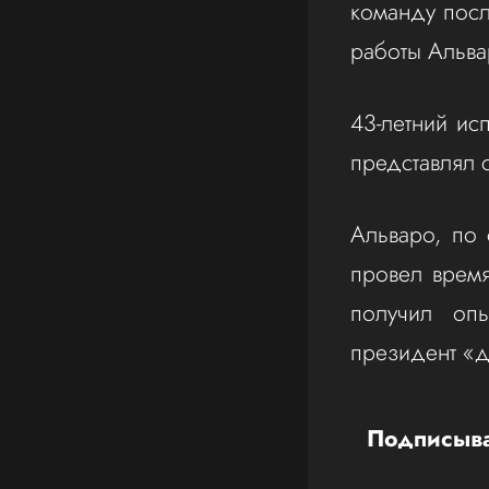
команду посл
работы Альва
43-летний ис
представлял 
Альваро, по
провел врем
получил оп
президент «д
Подписыва