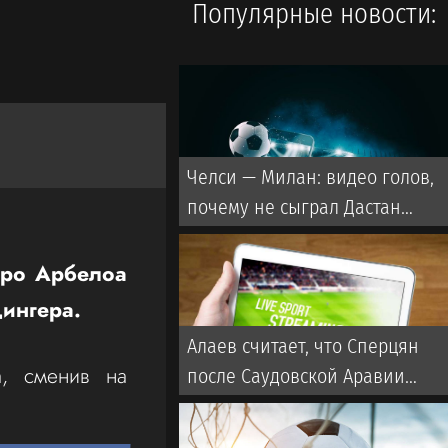
Популярные новости:
Челси — Милан: видео голов,
почему не сыграл Дастан
Сатпаев?
аро Арбелоа
ингера.
Алаев считает, что Сперцян
а, сменив на
после Саудовской Аравии
может переехать в
европейский клуб