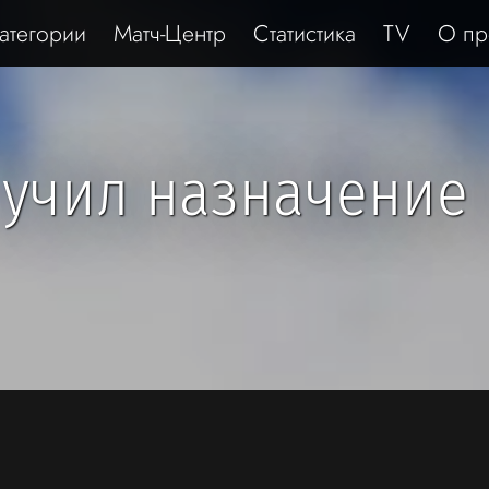
атегории
Матч-Центр
Статистика
TV
О пр
учил назначение 