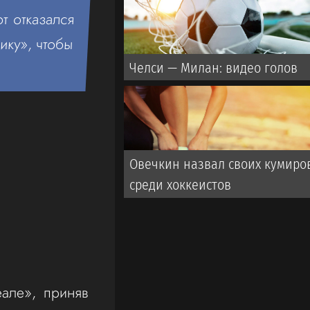
т отказался
ику», чтобы
Челси — Милан: видео голов
Овечкин назвал своих кумиро
среди хоккеистов
але», приняв