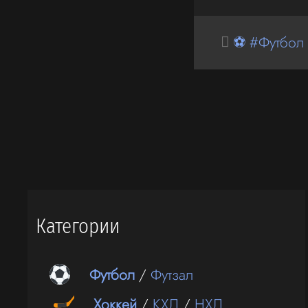
⚽ #Футбол
Категории
Футбол
/
Футзал
Хоккей
/
КХЛ
/
НХЛ