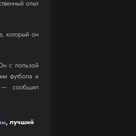
ственный опыт
е, который он
Он с пользой
ми футбола и
, — сообщил
ам
, лучший