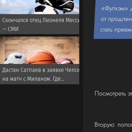
«Фулхэм» д
от продлен
Скончался отец Лионеля Месси
стать прее
— СМИ
Дастан Сатпаев в заявке Челси
на матч с Миланом. Где
смотреть трансляцию?
Посмотреть э
Вторую поло