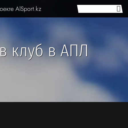
оекте AlSport.kz
в клуб в АПЛ