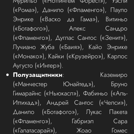
Мурильо («Ноттингем Форест»), Уэсли
(«Рома»), Данило («Фламенго»), Пауло
Энрике («Васко да Гама»), Витиньо
(«Ботафого»), Алекс Сандро
(«Фламенго»), Дуглас Сантос («Зенит»),
Лучиано Жуба («Баия»), Кайо Энрике
(«Монако»), Кайки («Крузейро»), Карлос
Аугусто («Интер»).
Полузащитники
: Каземиро
(«Манчестер Юнайтед»), Бруно
Гимарайнс («Ньюкасл»), Фабиньо («Аль-
Иттихад»), Андрей Сантос («Челси»),
Данило («Ботафого»), Лукас Пакета
(«Фламенго»), Габриэл Сара
(«Галатасарай»), Жоао Гомес