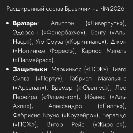
Расширенный состав Бразилии на ЧМ-2026
Вратари
: Алиссон («Ливерпуль»),
Эдерсон («Фенербахче»), Бенту («Аль-
Наср»), Уго Соуза («Коринтианс»), Джон
(«Ноттингем Форест»), Карлос Мигель
(«Палмейрас»).
Защитники
: Маркиньос («ПСЖ»), Тиаго
Силва («Порту»), Габриэл Магальянс
(«Арсенал»), Бремер («Ювентус»), Лео
Перейра («Фламенго»), Ибанес («Аль-
Ахли»), Алекcандро («Лилль»),
Фабрисио Бруно («Крузейро»), Бералдо
(«ПСЖ»), Витор Рейс («Жирона»),