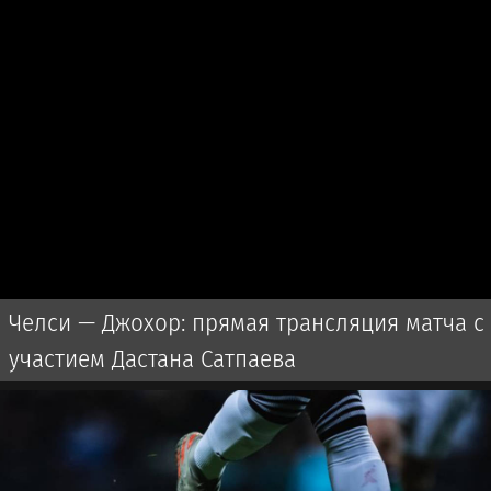
Челси — Джохор: прямая трансляция матча с
участием Дастана Сатпаева