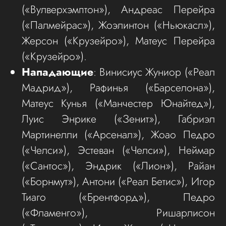
(«Вулверхэмптон»), Андреас Перейра
(«Палмейрас»), Жоэлинтон («Ньюкасл»),
Жерсон («Крузейро»), Матеус Перейра
(«Крузейро»).
Нападающие
: Винисиус Жуниор («Реал
Мадрид»), Рафинья («Барселона»),
Матеус Кунья («Манчестер Юнайтед»),
Луис Энрике («Зенит»), Габриэл
Мартинелли («Арсенал»), Жоао Педро
(«Челси»), Эстеван («Челси»), Неймар
(«Сантос»), Эндрик («Лион»), Райан
(«Борнмут»), Антони («Реал Бетис»), Игор
Тиаго («Брентфорд»), Педро
(«Фламенго»), Ришарлисон