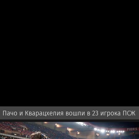
Пачо и Кварацхелия вошли в 23 игрока ПСЖ