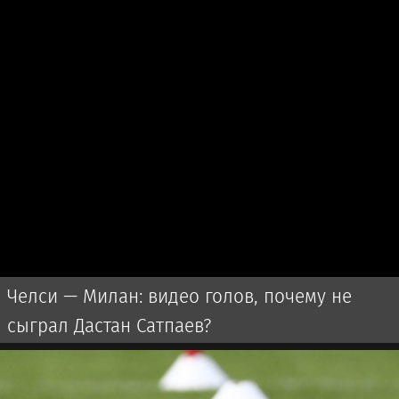
Челси — Милан: видео голов, почему не
сыграл Дастан Сатпаев?