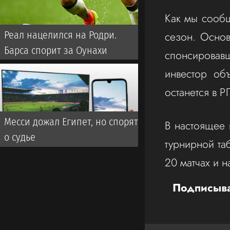
Как мы сообщ
сезон. Основ
Реал нацелился на Родри.
Барса спорит за Оунахи
спонсировав
инвестор об
останется в Р
Месси дожал Египет, но спорят
В настоящее 
о судье
турнирной та
20 матчах и 
Подписыва