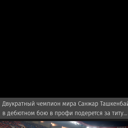
Двукратный чемпион мира Санжар Ташкенба
в дебютном бою в профи подерется за титул
IBF