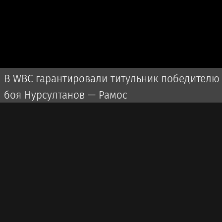
В WBC гарантировали титульник победителю
боя Нурсултанов — Рамос