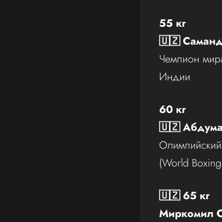
55 кг
🇺🇿 Саман
Чемпион мира
Индии
60 кг
🇺🇿 Абдум
Олимпийский
(World Boxing
🇺🇿 65 кг
Миркомил С