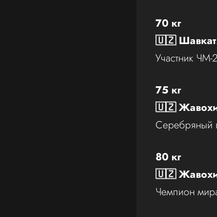
70 кг
🇺🇿 Шавка
Участник ЧМ-2
75 кг
🇺🇿 Жавох
Серебряный 
80 кг
🇺🇿 Жавох
Чемпион мира