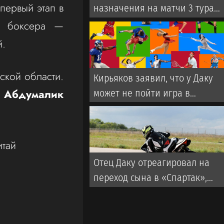
 первый этап в
назначения на матчи 3 тура
чемпионата России
го боксера —
ой.
нской области.
Кирьяков заявил, что у Даку
4
Абдумалик
может не пойти игра в
«Спартаке»
итай
Отец Даку отреагировал на
переход сына в «Спартак»,
намекнув на трофеи