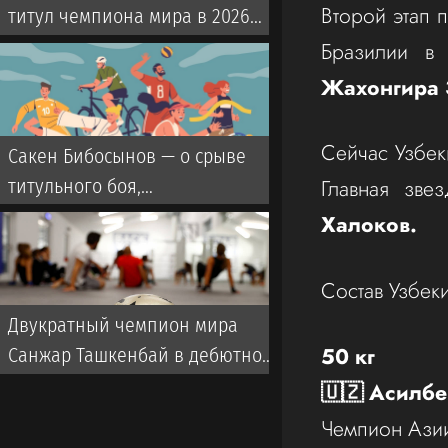
Второй этап п
титул чемпиона мира в 2026
году: где, когда и что за
Бразилии в 
боксер?
Жахонгира 
Сейчас Узбеки
Сакен Бибосынов — о срыве
Главная зве
титульного боя,
противостоянии с Махмудом
Халоков.
Сабырханом и отборе на
Азиатские игры
Состав Узбеки
Двукратный чемпион мира
50 кг
Санжар Ташкенбай в дебютном
бою в профи подерется за
🇺🇿 Асилб
титул IBF
Чемпион Азии