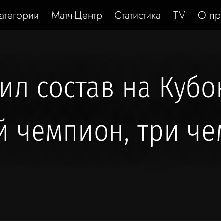
атегории
Матч-Центр
Статистика
TV
О пр
ил состав на Кубо
 чемпион, три ч