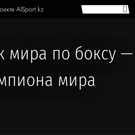
оекте AlSport.kz
к мира по боксу —
емпиона мира