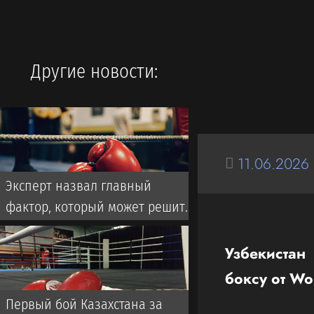
Другие новости:
11.06.2026
Эксперт назвал главный
фактор, который может решить
исход боя Мейирима
Нурсултанова за титул WBC
Узбекистан
боксу от W
Первый бой Казахстана за