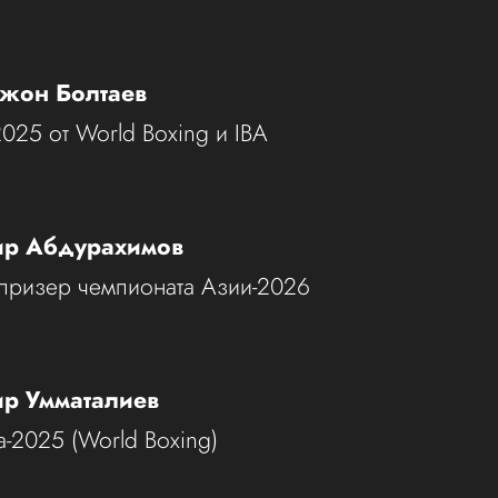
тжон Болтаев
025 от World Boxing и IBA
ир Абдурахимов
призер чемпионата Азии-2026
ир Умматалиев
-2025 (World Boxing)