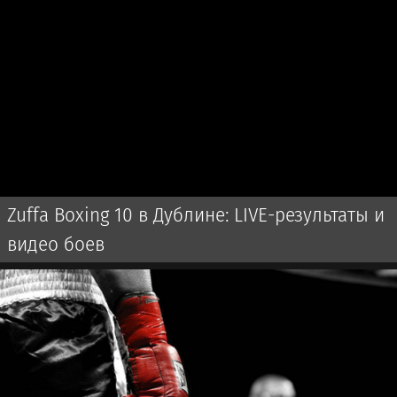
Zuffa Boxing 10 в Дублине: LIVE-результаты и
видео боев