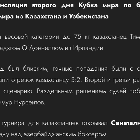
нсляция второго дня Кубка мира по б
ира из Казахстана и Узбекистана
 весовой категории до 75 кг казахстанец Ти
 Тадхгом О`Доннеллом из Ирландии.
д был близким, точные попадания были с о
али отрезок казахстанцу 3:2. Второй и третьи 
е сценарию. Раздельным решением судей по
имур Нурсеитов.
 турнира для казахстанцев открывал
Санатал
еду над азербайджанским боксером.