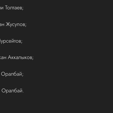
ли Толтаев;
ан Жусупов;
Нурсейтов;
жан Аккалыков;
к Оралбай;
к Оралбай.