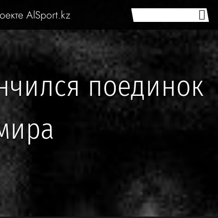
оекте AlSport.kz
нчился поединок
 мира