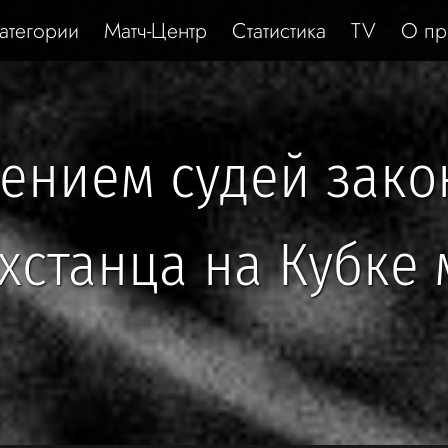
атегории
Матч-Центр
Статистика
TV
О пр
ением судей зако
хстанца на Кубке