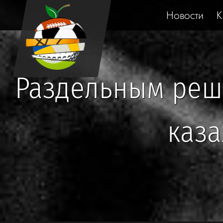
Новости
К
Раздельным реш
каза