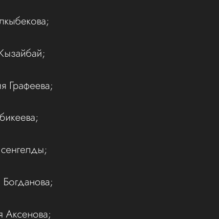
алкыбекова;
 Кызайбай;
ия Графеева;
Абикеева;
Есенгелды;
я Богданова;
я Аксенова;