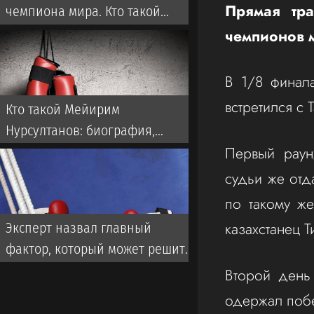
Прямая тра
чемпиона мира. Кто такой
Мейирим Нурсултанов:
чемпионов м
биография, бои
В 1/8 финала
встретился с
Кто такой Мейирим
Нурсултанов: биография,
Первый раун
рекорд, статистика, следующий
бой и последние новости
судьи же отд
по такому ж
казахстанец Т
Эксперт назвал главный
фактор, который может решить
исход боя Мейирима
Второй день
Нурсултанова за титул WBC
одержал поб