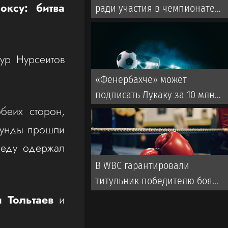
оксу: битва
ради участия в чемпионате
Европы
мур Нурсеитов
«Фенербахче» может
подписать Лукаку за 10 млн
беих сторон,
евро
раунды прошли
беду одержал
В WBC гарантировали
титульник победителю боя
Нурсултанов — Рамос
и Тольтаев
и