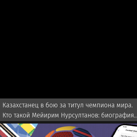
Казахстанец в бою за титул чемпиона мира.
Кто такой Мейирим Нурсултанов: биография,
бои