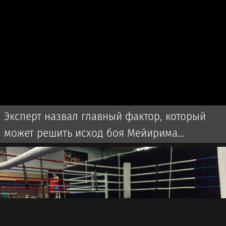
Эксперт назвал главный фактор, который
может решить исход боя Мейирима
Нурсултанова за титул WBC