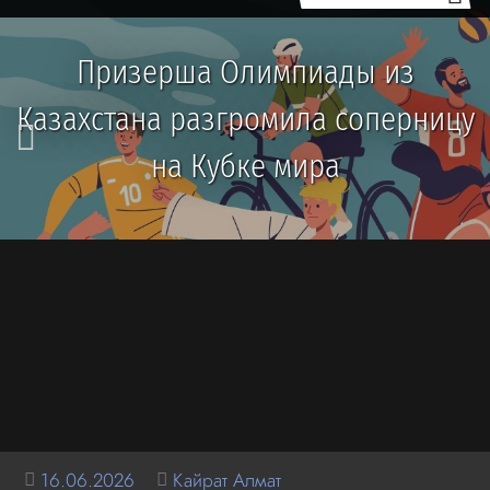
Призерша Олимпиады из
Казахстана разгромила соперницу
на Кубке мира
16.06.2026
Кайрат Алмат