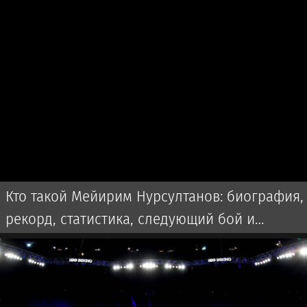
Кто такой Мейирим Нурсултанов: биография,
рекорд, статистика, следующий бой и
последние новости