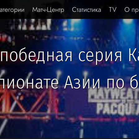
атегории
Матч-Центр
Статистика
TV
О пр
победная серия К
пионате Азии по б