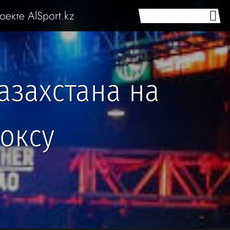
оекте AlSport.kz
азахстана на
оксу