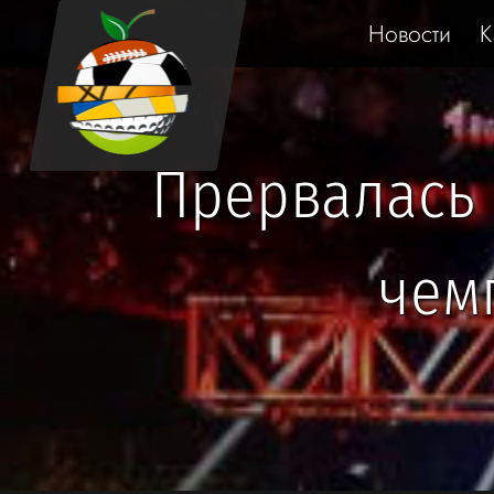
Новости
К
Прервалась 
чем