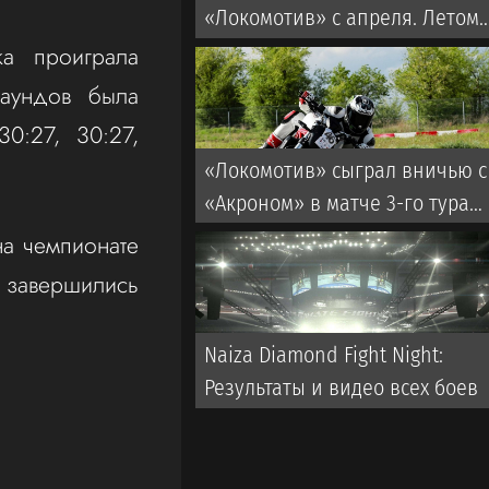
«Локомотив» с апреля. Летом
от покупки россиянина
ка проиграла
отказался победитель Лиги
аундов была
чемпионов
0:27, 30:27,
«Локомотив» сыграл вничью с
«Акроном» в матче 3-го тура
РПЛ
на чемпионате
 завершились
Naiza Diamond Fight Night:
Результаты и видео всех боев