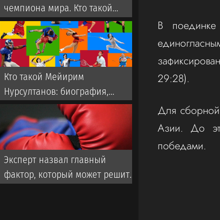
чемпиона мира. Кто такой
Мейирим Нурсултанов:
В поединке 
биография, бои
единогласн
зафиксирова
29:28).
Кто такой Мейирим
Нурсултанов: биография,
рекорд, статистика, следующий
Для сборной 
бой и последние новости
Азии. До эт
победами.
Эксперт назвал главный
фактор, который может решить
исход боя Мейирима
Нурсултанова за титул WBC