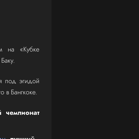
м на «Кубке
Баку.
я под эгидой
о в Бангкоке.
й чемпионат
ам
, лучший