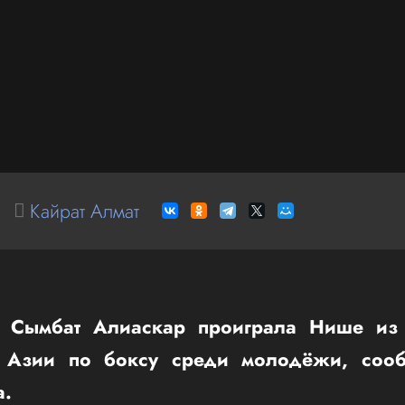
Кайрат Алмат
ка Сымбат Алиаскар проиграла Нише и
е Азии по боксу среди молодёжи, сооб
а.