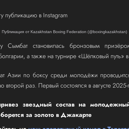
ту публикацию в Instagram
Публикация от Kazakhstan Boxing Federation (@boxingkazakhstan)
у Сымбат становилась бронзовым призёро
олгарии, а также на турнире «Шёлковый путь» в 
ат Азии по боксу среди молодёжи проводитс
во второй раз. Первый состоялся в августе 2025-г
привез звездный состав на молодежны
оборется за золото в Джакарте
йтесь на
наш оперативный канал в Телегр