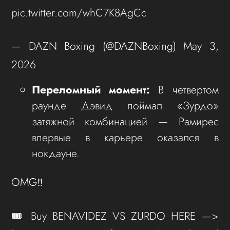
pic.twitter.com/whC7K8AgCc
— DAZN Boxing (@DAZNBoxing) May 3,
2026
Переломный момент:
В четвертом
раунде Дэвид поймал «Зурдо»
затяжной комбинацией — Рамирес
впервые в карьере оказался в
нокдауне.
OMG‼️
🎟️ Buy BENAVIDEZ VS ZURDO HERE —>