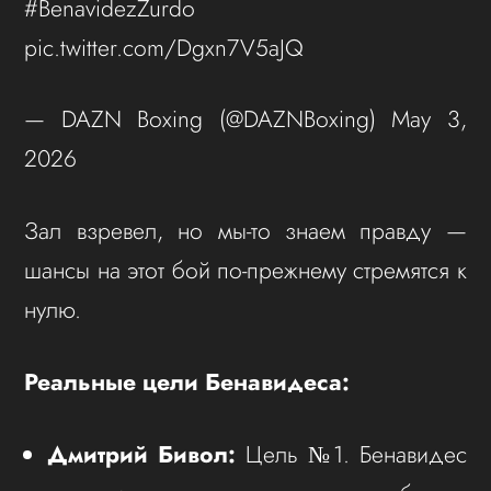
#BenavidezZurdo
pic.twitter.com/Dgxn7V5aJQ
— DAZN Boxing (@DAZNBoxing) May 3,
2026
Зал взревел, но мы-то знаем правду —
шансы на этот бой по-прежнему стремятся к
нулю.
Реальные цели Бенавидеса:
Дмитрий Бивол:
Цель №1. Бенавидес