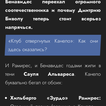
Бенавидес переехал огромного
соотечественника и почему Дмитрию
Биволу теперь стоит всерьез
напрячься.
«Клуб отвергнутых Канело»: Как они
здесь оказались?
И Рамирес, и Бенавидес годами жили в
тени
Сауля Альвареса
. Канело
буквально бегал от обоих:
Хильберто «Зурдо» Рамирес: