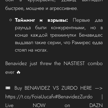
быстрее, мощнее и агрессивнее.
Тайминг и взрывы:
Первые два
раунда были конкурентными, но в
конце каждой трехминутки Бенавидес
выдавал такие серии, что Рамирес едва
стоял на ногах.
Benavidez just threw the NASTIEST combo
ever 🔥
🎟️ Buy BENAVIDEZ VS ZURDO HERE —>
https://t.co/FoiaUucafv#BenavidezZurdo |
Live NOW on DAZN