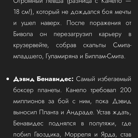
Огромный левша (разница с Канело —
18 см!), который не дождался боя мечты
и ушел наверх. После поражения от
Бивола он перезагрузил карьеру в
крузервейте, собрав скальпы Смита-
младшего, Гуламиряна и Биллам-Смита.
Дэвид Бенавидес:
Самый избегаемый
боксер планеты. Канело требовал 200
миллионов за бой с ним, пока Дэвид
выносил Планта и Андраде. Устав ждать,
Бенавидес поднялся в полутяжи, где
побил Гвоздика, Морреля и Ярда, став