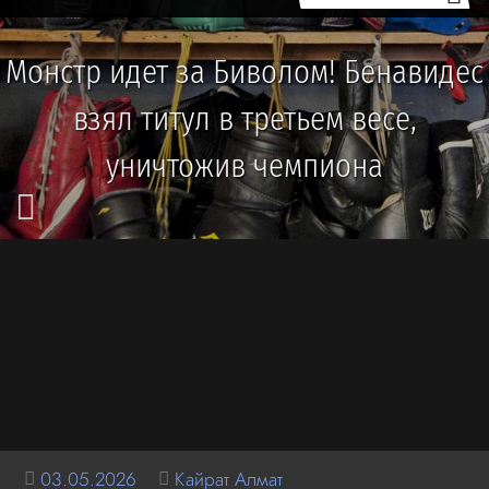
Монстр идет за Биволом! Бенавидес
взял титул в третьем весе,
уничтожив чемпиона
03.05.2026
Кайрат Алмат