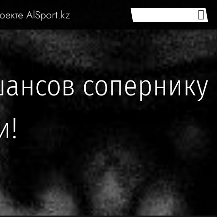
оекте AlSport.kz
шансов сопернику
и!