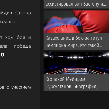
ассистировал ван Бастену и
провалился с Арменией. Кто
айдип Сингха
стал новым тренером сборной
одство.
Казахстана
ал ход боя и
Казахстанец в бою за титул
тала победа
чемпиона мира. Кто такой
Мейирим Нурсултанов:
:0
.
биография, бои
Кто такой Мейирим
ов с участием
Нурсултанов: биография,
рекорд, статистика, следующи
:
бой и последние новости