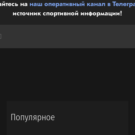
йтесь на
наш оперативный канал в Телегр
источник спортивной информации!
Популярное