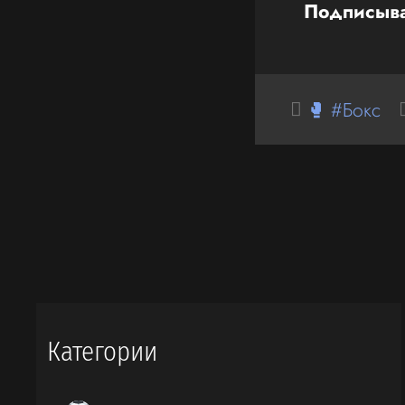
Подписыва
🥊 #Бокс
Категории