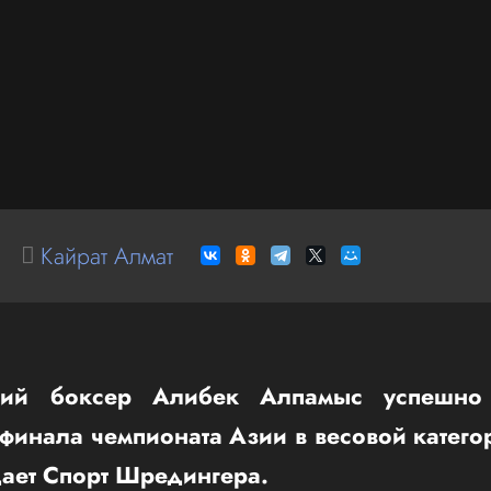
Кайрат Алмат
ский боксер Алибек Алпамыс успешно
финала чемпионата Азии в весовой катего
дает Спорт Шредингера.