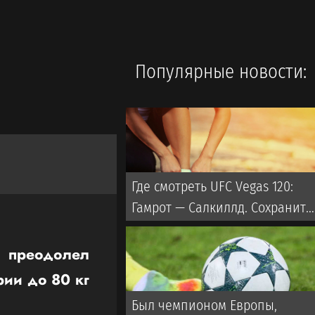
Популярные новости:
Где смотреть UFC Vegas 120:
Гамрот — Салкиллд. Сохранит
ли казахстанец Дияр Нургожа
место в UFC?
 преодолел
рии до 80 кг
Был чемпионом Европы,