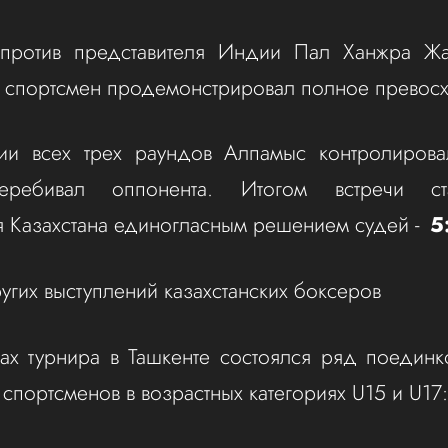
против представителя Индии Пал Ханжра Ж
й спортсмен продемонстрировал полное превосх
ии всех трех раундов Алпамыс контролиров
еребивал оппонента. Итогом встречи с
я Казахстана единогласным решением судей -
5
ругих выступлений казахстанских боксеров
ах турнира в Ташкенте состоялся ряд поединк
 спортсменов в возрастных категориях U15 и U17