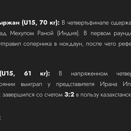
ржан (U15, 70 кг):
В четвертьфинале одерж
ад Мехулом Раной (Индия). В первом раунде
тправил соперника в нокдаун, после чего реф
(U15, 61 кг):
В напряженном четверт
стоянии выиграл у представителя Ирана И
 завершился со счетом
3:2
в пользу казахстанс
: