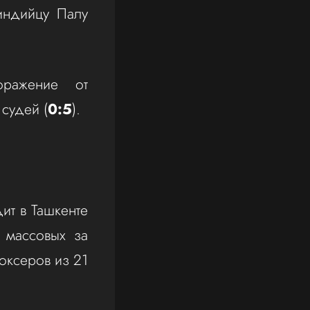
индийцу Палу
ражение от
судей (
0:5
).
ит в Ташкенте
 массовых за
оксеров из 21