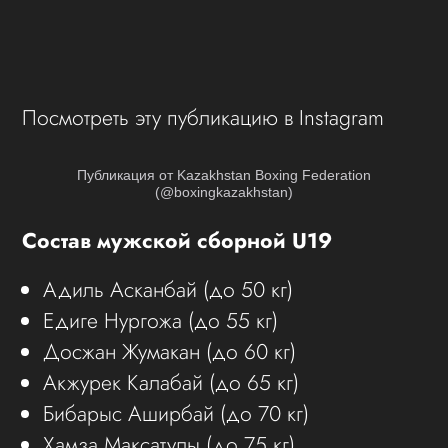
Посмотреть эту публикацию в Instagram
Публикация от Kazakhstan Boxing Federation
(@boxingkazakhstan)
Состав мужской сборной U19
Адиль Асканбай (до 50 кг)
Едиге Нургожа (до 55 кг)
Досжан Жумакан (до 60 кг)
Акжурек Калабай (до 65 кг)
Бибарыс Аширбай (до 70 кг)
Хамза Максатулы (до 75 кг)