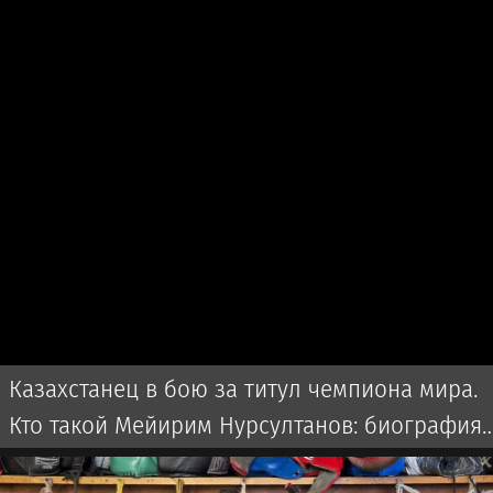
Казахстанец в бою за титул чемпиона мира.
Кто такой Мейирим Нурсултанов: биография,
бои