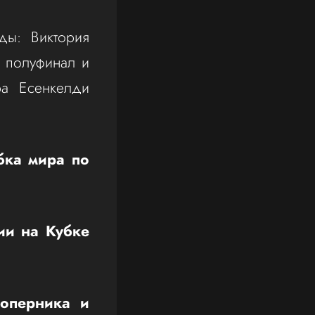
ды: Виктория
 полуфинал и
ра Есенкелди
бка мира по
ии на Кубке
соперника и