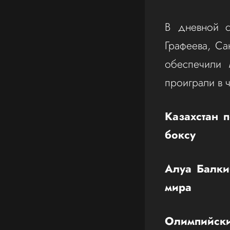
В дневной с
Графеева, С
обеспечили 
проиграли в 
Казахстан 
боксу
Алуа Балки
мира
Олимпийски