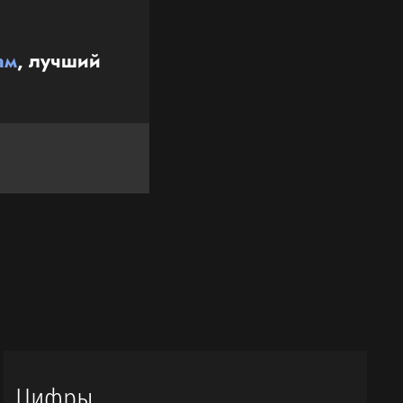
ам
, лучший
Цифры