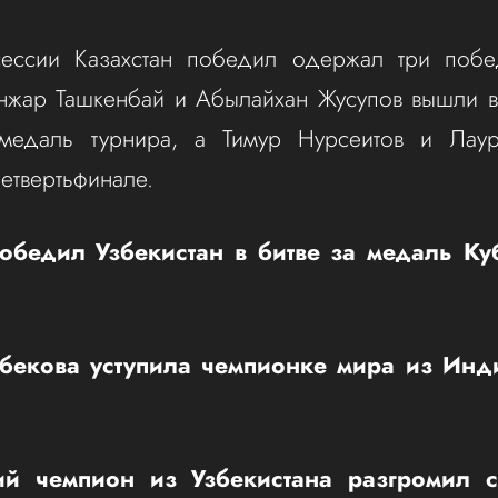
ессии Казахстан победил одержал три побе
анжар Ташкенбай и Абылайхан Жусупов вышли в
медаль турнира, а Тимур Нурсеитов и Лау
четвертьфинале.
победил Узбекистан в битве за медаль Ку
бекова уступила чемпионке мира из Инд
й чемпион из Узбекистана разгромил 