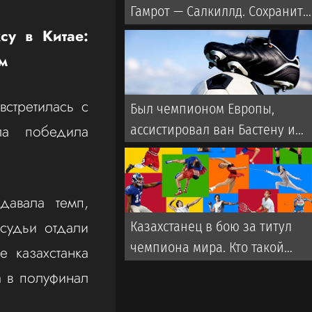
Гамрот — Салкиллд. Сохранит
ли казахстанец Дияр Нургожа
су в Китае:
место в UFC?
ем
встретилась с
Был чемпионом Европы,
ла победила
ассистировал ван Бастену и
провалился с Арменией. Кто
стал новым тренером сборной
Казахстана
давала темп,
 судьи отдали
Казахстанец в бою за титул
чемпиона мира. Кто такой
 казахстанка
Мейирим Нурсултанов:
 в полуфинал
биография, бои