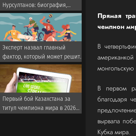
Нурсултанов: биография,
рекорд, статистика, следующий
Прямая тра
бой и последние новости
чемпион мир
В четвертьфи
Эксперт назвал главный
американко
фактор, который может решить
исход боя Мейирима
монгольскую 
Нурсултанова за титул WBC
В первом ра
благодаря че
Первый бой Казахстана за
титул чемпиона мира в 2026
предпочтени
году: где, когда и что за
вырвала поб
боксер?
Кубка мира.