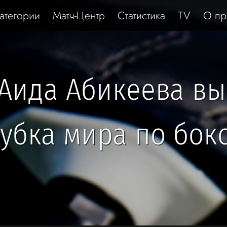
атегории
Матч-Центр
Статистика
TV
О пр
Аида Абикеева в
убка мира по бок