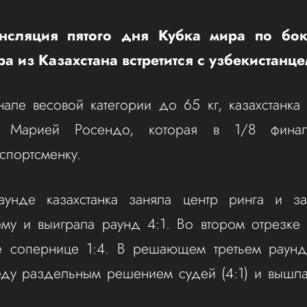
нсляция пятого дня Кубка мира по бок
а из Казахстана встретится с узбекистанц
нале весовой категории до 65 кг, казахстанка 
й Марией Росендо, которая в 1/8 фина
спортсменку.
унде казахстанка заняла центр ринга и за
му и выиграла раунд 4:1. Во втором отрезке
е сопернице 1:4. В решающем третьем раунде
еду раздельным решением судей (4:1) и вышла