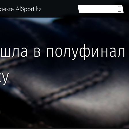
оекте AlSport.kz
ышла в полуфинал
су