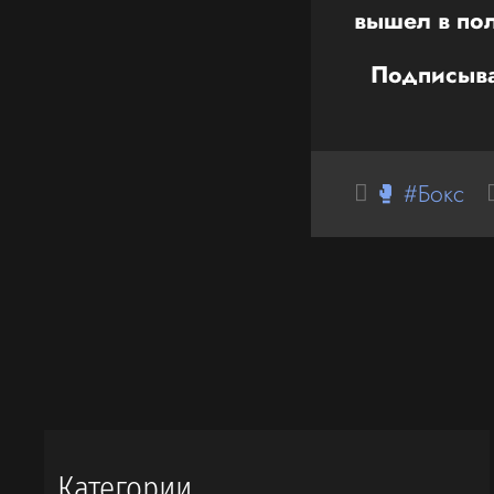
вышел в по
Подписыва
🥊 #Бокс
Категории