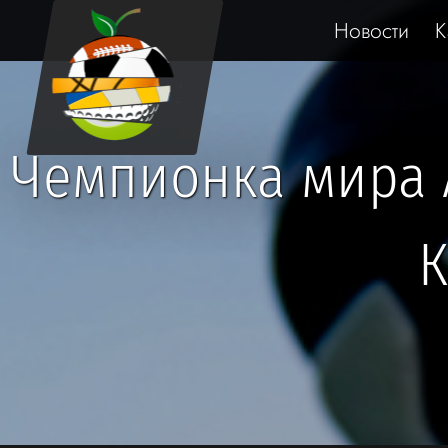
Новости
К
Чемпионка мира 
К