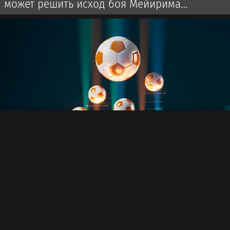
может решить исход боя Мейирима
Нурсултанова за титул WBC