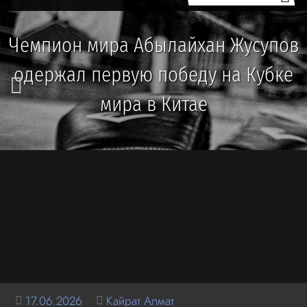
Чемпион мира Абылайхан Жусупов
одержал первую победу на Кубке
мира в Китае
17.06.2026
Кайрат Алмат